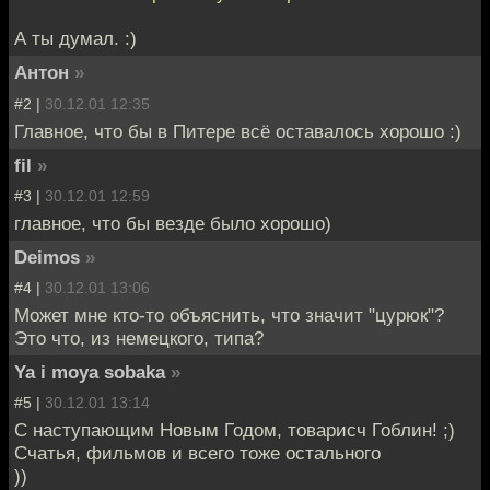
А ты думал. :)
Антон
»
#2 |
30.12.01 12:35
Главное, что бы в Питере всё оставалось хорошо :)
fil
»
#3 |
30.12.01 12:59
главное, что бы везде было хорошо)
Deimos
»
#4 |
30.12.01 13:06
Может мне кто-то объяснить, что значит "цурюк"?
Это что, из немецкого, типа?
Ya i moya sobaka
»
#5 |
30.12.01 13:14
С наступающим Новым Годом, товарисч Гоблин! ;)
Счатья, фильмов и всего тоже остального
))