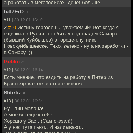
а работать в мегаполисах. денег больше.
fullZErO
»
#11 |
30.12.01 16:10
2
#10
Истину глаголешь, уважаемый! Вот когда я
еще жил в Русии, то обитал под градом Самара
(бывший Куйбышев) в городе-спутнике
Новокуйбышевске. Тихо, зелено - ну а на заработки -
в Самару :))
Goblin
»
#12 |
30.12.01 16:14
Есть мнение, что ездить на работу в Питер из
Красноярска согласятся немногие.
Shtirliz
»
#13 |
30.12.01 16:34
Ну блин малаца!
А мне бы ещё к тебе..
Хорошо у Вас.. (Сам сказал!)
А у нас тута пьют.. И налиывают..