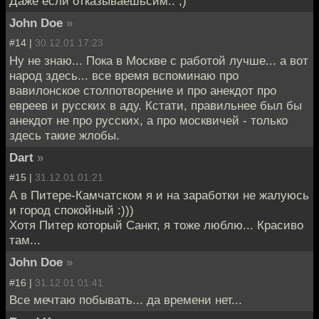
Даже если отказываешьсим.. ;)
John Doe
»
#14 |
30.12.01 17:23
Ну не знаю... Пока в Москве с работой лучше... а вот
народ здесь... все время вспоминаю про
вавилонское столпотворение и про анекдот про
евреев и русских в аду. Кстати, правильнее был бы
анекдот не про русских, а про москвичей - только
здесь такие жлобы.
Dart
»
#15 |
31.12.01 01:21
А в Питере-Камчатском я и на заработки не жалуюсь
и город спокойный :)))
Хотя Питер который Санкт, я тоже люблю... Красиво
там...
John Doe
»
#16 |
31.12.01 01:41
Все мечтаю побывать... да времени нет...