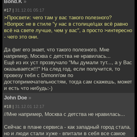
Bond.K
»
#17 |
31.12.01 05:17
>Просвети: чего там у вас такого полезного?
>Вопрос не в стиле "у нас в столице/цах всё равно
всё на свете лучше, чем у вас", а просто >интересно
- чего это они.
Да фиг его знает, что такого полезного. Мне
например, Москва с детства не нравилась...
Ещё из их уст прозвучало "Мы думали тут..., а у Вас
оказывается!!!" На след год, если получится, то
провезу тебя с Dimonn'ом по
достопримечательностям, тогда сам скажешь, может
и есть что нибудь:-)
John Doe
»
#18 |
31.12.01 12:17
//Мне например, Москва с детства не нравилась...
Сейчас в плане сервиса - как западный город стала,
но и люди стали хуже - впитали в себя все самое