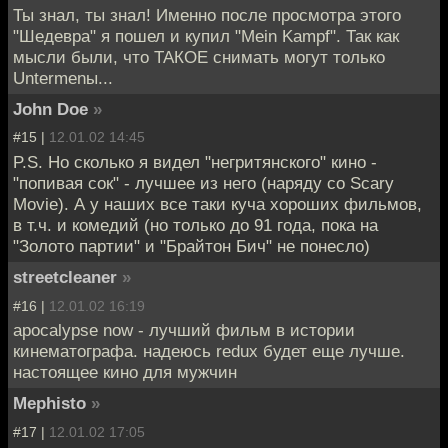
Ты знал, ты знал! Именно после просмотра этого
"Шедевра" я пошел и купил "Mein Kampf". Так как
мысли были, что ТАКОЕ снимать могут только
Untermenы...
John Doe
»
#15 |
12.01.02 14:45
P.S. Но сколько я видел "негритянского" кино -
"попивая сок" - лучшее из него (наряду со Scary
Movie). А у наших все таки куча хороших фильмов,
в т.ч. и комедий (но только до 91 года, пока на
"Золото партии" и "Брайтон Бич" не понесло)
streetcleaner
»
#16 |
12.01.02 16:19
apocalypse now - лучший фильм в истории
кинематографа. надеюсь redux будет еще лучше.
настоящее кино для мужчин
Mephisto
»
#17 |
12.01.02 17:05