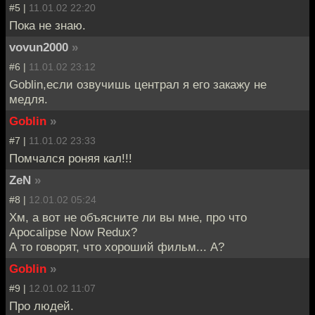
#5 |
11.01.02 22:20
Пока не знаю.
vovun2000
»
#6 |
11.01.02 23:12
Goblin,если озвучишь централ я его закажу не
медля.
Goblin
»
#7 |
11.01.02 23:33
Помчался роняя кал!!!
ZeN
»
#8 |
12.01.02 05:24
Хм, а вот не объясните ли вы мне, про что
Apocalipse Now Redux?
А то говорят, что хороший фильм... А?
Goblin
»
#9 |
12.01.02 11:07
Про людей.