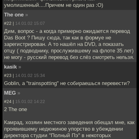
умолишенный....Причем не один раз :O)
The one
»
#22 |
14.01.02 15:07
Дим, вопрос - а когда примерно ожидается перевод
Das Boot ? Пишу сюда, так как в формуе не
зарегистрирован. А то нашёл на DVD, а показать
отцу ( подводнику, прослужившему на флоте 35 лет)
не могу - русский перевод без слёз смотреть нельзя.
kasik
»
#23 |
14.01.02 15:34
Goblin, а "trainspotting" не собираешься перевести?
MEG
»
#24 |
15.01.02 14:22
2 The one
Камрад, хозяин местного заведения обещал мне, как
проявившему недюжиное упорство в убеждении
директора студии "Полный Пэ" в некоторых