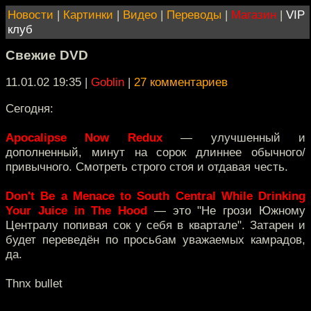
Новости
|
Картинки
|
Видео
|
Переводы
|
Магазин
|
VIP
клуб
Свежие DVD
11.01.02 19:35
|
Goblin
|
27 комментариев
Сегодня:
Apocalipse Now Redux
— улучшенный и
дополненный, минут на сорок длиннее обычного/
привычного. Смотреть строго стоя и отдавая честь.
Don't Be a Menace to South Central While Drinking
Your Juice in The Hood
— это "Не грози Южному
Централу попивая сок у себя в квартале". Затарен и
будет переведён по просьбам уважаемых камрадов,
да.
Thnx bullet