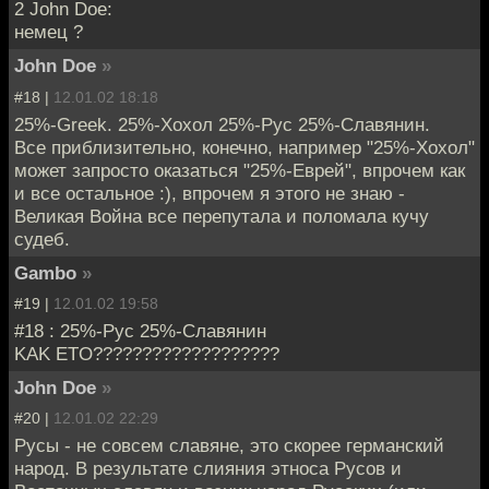
2 John Doe:
немец ?
John Doe
»
#18 |
12.01.02 18:18
25%-Greek. 25%-Хохол 25%-Рус 25%-Славянин.
Все приблизительно, конечно, например "25%-Хохол"
может запросто оказаться "25%-Еврей", впрочем как
и все остальное :), впрочем я этого не знаю -
Великая Война все перепутала и поломала кучу
судеб.
Gambo
»
#19 |
12.01.02 19:58
#18 : 25%-Рус 25%-Славянин
KAK ETO???????????????????
John Doe
»
#20 |
12.01.02 22:29
Русы - не совсем славяне, это скорее германский
народ. В результате слияния этноса Русов и