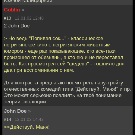
Южной Калифорнии"
Goblin
»
#13 |
12.01.02 12:48
2 John Doe
> Но ведь "Попивая сок..." - классическое
негритянское кино с негритянским животным
юмором - еще раз показывающее, кто все-таки
произошел от обезьяны, а кто ею и не переставал
быть. Как просмотрел сей "шедевр" - тошнило дня
два при воспоминании о нем.
Для контраста предлагаю посмотреть пару-тройку
отечественных комедий типа "Действуй, Маня!" и пр.
Это может серьезно повлиять на твоё понимание
теории эволюции.
John Doe
»
#14 |
12.01.02 14:42
>>Действуй, Маня!