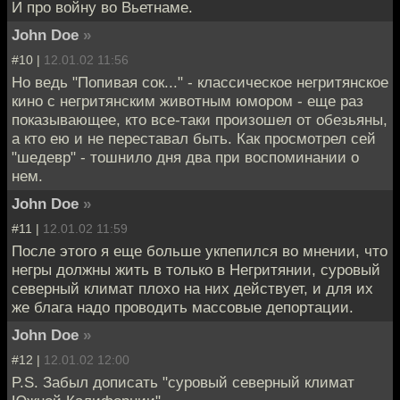
И про войну во Вьетнаме.
John Doe
»
#10 |
12.01.02 11:56
Но ведь "Попивая сок..." - классическое негритянское
кино с негритянским животным юмором - еще раз
показывающее, кто все-таки произошел от обезьяны,
а кто ею и не переставал быть. Как просмотрел сей
"шедевр" - тошнило дня два при воспоминании о
нем.
John Doe
»
#11 |
12.01.02 11:59
После этого я еще больше укпепился во мнении, что
негры должны жить в только в Негритянии, суровый
северный климат плохо на них действует, и для их
же блага надо проводить массовые депортации.
John Doe
»
#12 |
12.01.02 12:00
P.S. Забыл дописать "суровый северный климат