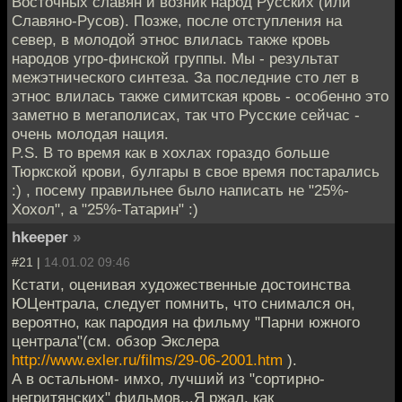
Восточных славян и возник народ Русских (или
Славяно-Русов). Позже, после отступления на
север, в молодой этнос влилась также кровь
народов угро-финской группы. Мы - результат
межэтнического синтеза. За последние сто лет в
этнос влилась также симитская кровь - особенно это
заметно в мегаполисах, так что Русские сейчас -
очень молодая нация.
P.S. В то время как в хохлах гораздо больше
Тюркской крови, булгары в свое время постарались
:) , посему правильнее было написать не "25%-
Хохол", а "25%-Татарин" :)
hkeeper
»
#21 |
14.01.02 09:46
Кстати, оценивая художественные достоинства
ЮЦентрала, следует помнить, что снимался он,
вероятно, как пародия на фильму "Парни южного
централа"(см. обзор Экслера
http://www.exler.ru/films/29-06-2001.htm
).
А в остальном- имхо, лучший из "сортирно-
негритянских" фильмов...Я ржал, как