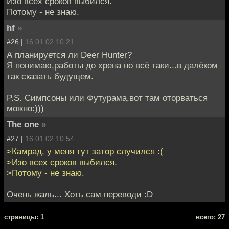
Изо всех сроков выбился.
Потому - не знаю.
hf
»
#26 |
16.01.02 10:21
А планируется ли Deer Hunter?
Я понимаю,работы до хрена но всё таки...в далёком
так сказать будущем.
P.S. Симпсоны или Футурама,вот там оторваться
можно:)))
The one
»
#27 |
16.01.02 10:54
>Камрад, у меня тут затор случился :(
>Изо всех сроков выбился.
>Потому - не знаю.
Очень жаль... Хоть сам переводи :D
cтраницы: 1
всего: 27