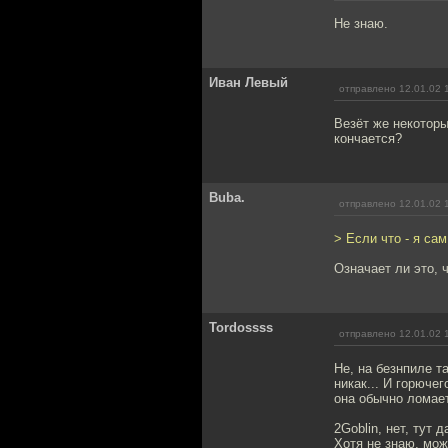
Не знаю.
Иван Левый
отправлено 12.01.02 
Везёт же некоторы
кончается?
Buba.
отправлено 12.01.02 
> Если что - я сам 
Означает ли это, ч
Tordossss
отправлено 12.01.02 
Не, на безнпиле т
никак... И горючег
она обычно ломает
2Goblin, нет, тут 
Хотя не знаю, мож