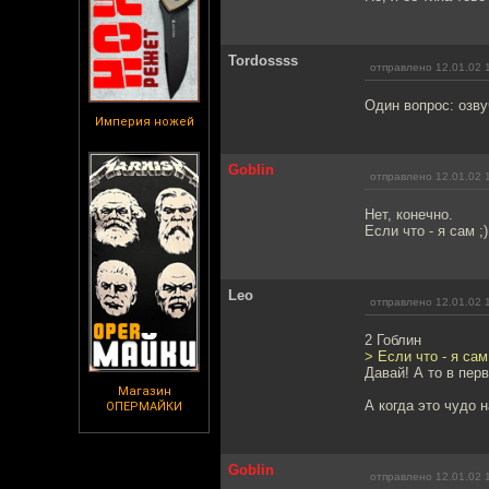
Tordossss
отправлено 12.01.02 
Один вопрос: озву
Империя ножей
Goblin
отправлено 12.01.02 
Нет, конечно.
Если что - я сам ;)
Leo
отправлено 12.01.02 
2 Гоблин
> Если что - я сам 
Давай! А то в пер
Магазин
А когда это чудо 
ОПЕРМАЙКИ
Goblin
отправлено 12.01.02 