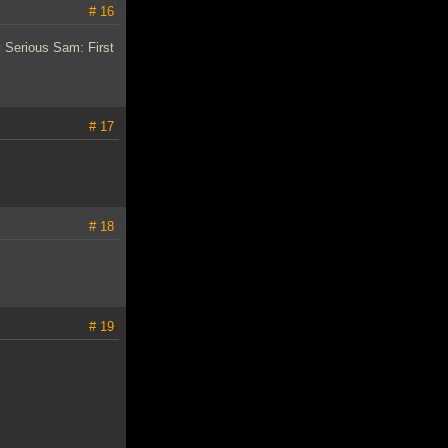
# 16
Serious Sam: First
# 17
# 18
# 19