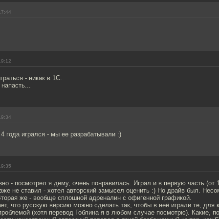
17:44
19:12
граться - никак в 1С.
напасть...
19:34
 4 года игрался - мы ее разрабатывали :)
19:35
зно - посмотрел я дему, очень понравилась. Играл и в первую часть (от 
же не ставил - хотел авторский замысел оценить :) Но драйв был. Нес
Вторая же - вообще сплошной адреналин с офигенной графикой.
ает, что русскую версию можно сделать так, чтобы в неё играли те, для 
проблемой (хотя перевод Гоблина я в любом случае посмотрю). Какие, 