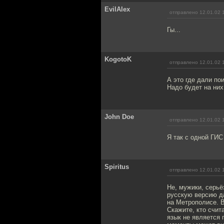
EvilAlex
отправлено 12.01.02 
Гы...
KogotoK
отправлено 12.01.02 
А это где дали пои
Надо будет на них 
John Doe
отправлено 12.01.02 
Я так с одной ГИС
Spiritus
отправлено 12.01.02 
Не, мужики, серьё
русскую версию да
на Метрополисе. 
Скажите, кто счит
язык не является 