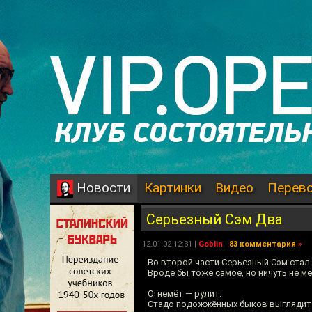
Картинки
Видео
Перев
Новости
Серьезный Сэм Два
12.01.02 12:31 |
Goblin
|
83 комментария
»
Во второй части Серьезный Сэм стал 
Вроде бы тоже самое, но ничуть не ме
Огнемёт — рулит.
Стадо подожжённых быков выглядит