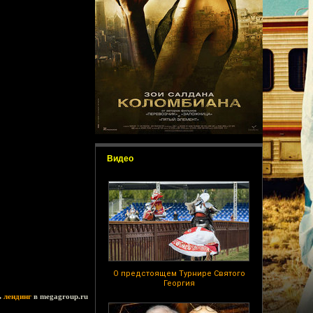
Видео
О предстоящем Турнире Святого
Георгия
ь
лендинг
в megagroup.ru