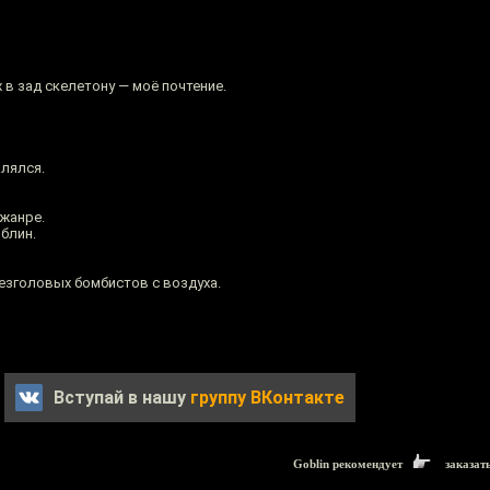
 в зад скелетону — моё почтение.
лялся.
 жанре.
 блин.
езголовых бомбистов с воздуха.
Вступай в нашу
группу ВКонтакте
Goblin рекомендует
заказат