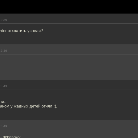
12:35
ter отхватить успели?
12:46
13:43
ли...
аном у жадных детей отнял :).
13:49
 - перевожу.