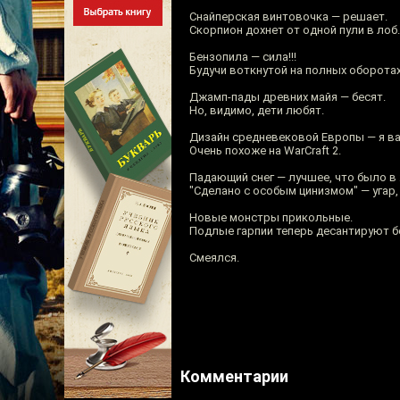
Снайперская винтовочка — решает.
Скорпион дохнет от одной пули в лоб.
Бензопила — сила!!!
Будучи воткнутой на полных оборотах
Джамп-пады древних майя — бесят.
Но, видимо, дети любят.
Дизайн средневековой Европы — я ва
Очень похоже на WarCraft 2.
Падающий снег — лучшее, что было в
"Сделано с особым цинизмом" — угар,
Новые монстры прикольные.
Подлые гарпии теперь десантируют б
Смеялся.
Комментарии