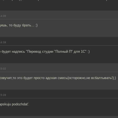
14:38
ишь, то буду брать... :)
14:39
е будет надпись "Перевод студии "Полный П" для 1С" :)
15:02
озвучит,то это будет просто адская смесь(осторожно,не всбалтывать!);)
15:28
papskuju podozhdat'.