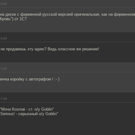
15:42
 на диске с фирменной русской версией оригинальная, как на фирменном 
Кровь") от 1C?
16:00
, не продавишь эту идею? Ведь классное же решение!
17:22
ичка коробку с автографом ! :- )
17:36
Мочи Козлов - ст. о/у Goblin"
Serious! - серьезный о/у Goblin"