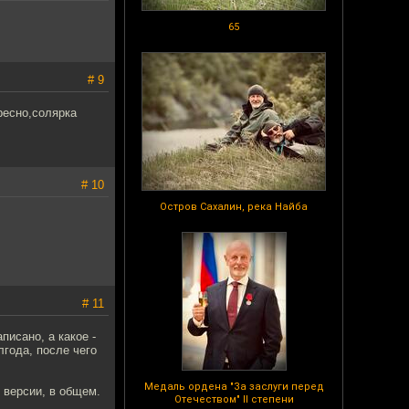
65
# 9
ресно,солярка
# 10
Остров Сахалин, река Найба
# 11
писано, а какое -
лгода, после чего
Медаль ордена "За заслуги перед
й версии, в общем.
Отечеством" II степени