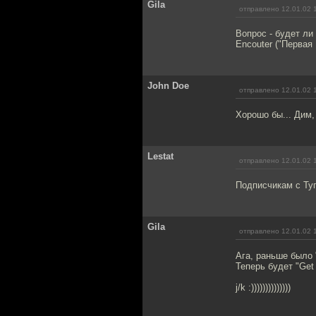
Gila
отправлено 12.01.02 
Вопрос - будет ли
Encouter ("Первая 
John Doe
отправлено 12.01.02 
Хорошо бы... Дим
Lestat
отправлено 12.01.02 
Подписчикам с Туп
Gila
отправлено 12.01.02 
Ага, раньше было "
Теперь будет "Get 
j/k :))))))))))))))