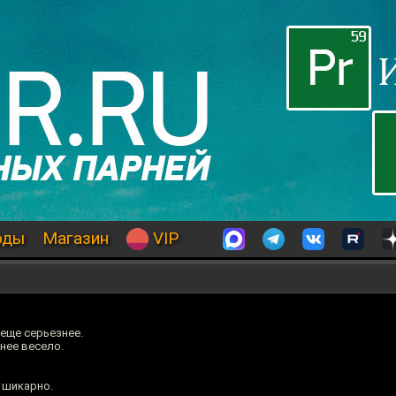
оды
Магазин
VIP
еще серьезнее.
нее весело.
 шикарно.