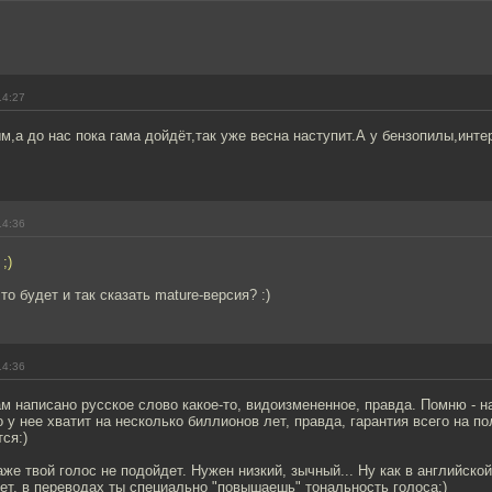
14:27
м,а до нас пока гама дойдёт,так уже весна наступит.А у бензопилы,инте
14:36
;)
то будет и так сказать mature-версия? :)
14:36
ам написано русское слово какое-то, видоизмененное, правда. Помню - на
о у нее хватит на несколько биллионов лет, правда, гарантия всего на по
ся:)
даже твой голос не подойдет. Нужен низкий, зычный... Ну как в английско
ет, в переводах ты специально "повышаешь" тональность голоса:)