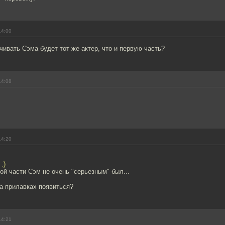
14:00
чивать Сэма будет тот же актер, что и первую часть?
14:08
14:20
;)
вой части Сэм не очень "серьезным" был...
на прилавках появиться?
14:21