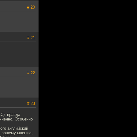
# 20
# 21
# 22
# 23
1С), правда
омненно. Особенно
кого английский
по вашему мнению,