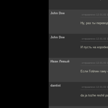
John Doe
отправлено 12.01.02 
Ну, раз ты перевод
John Doe
отправлено 12.01.02 
И пусть на коробк
Иван Левый
отправлено 12.01.02 
Если Гоблин гаму 
dantist
отправлено 12.01.02 
da ja tozhe reshil 