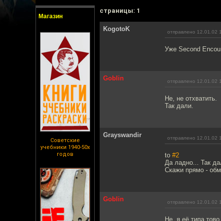
cтраницы: 1
Магазин
KogotoK
отправлено 12.01.02 
Уже Second Encoun
Goblin
отправлено 12.01.02 
Не, не отхватить.
Так дали.
Grayswandir
отправлено 12.01.02 
Советские
учебники 1940-50х
годов
to
#2
Да ладно... Так да
Скажи прямо - обм
Goblin
отправлено 12.01.02 
Не, я её типа тово