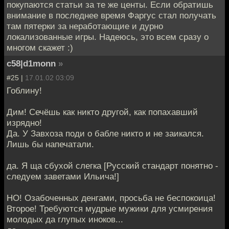
покупаются статьи за те же центы. Если обратишь
внимание в последнее время Фаргус стал получать
там пятерки за неработающие и дурно
локализованные игры. Надеюсь, это всем сразу о
многом скажет :)
c58|d1monn
»
#25 |
17.01.02 03:09
Гоблину!
Дим! Сечёшь как никто другой, как попахавший
изрядно!
Да. У Завхоза поди о бабле никто и не заикался.
Лишь бы напечатали.
да. Я ща сбухой слегка [Русский стандарт понятно -
следуем заветами Ильича!]
НО! Озабоченных денгами, просьба не беспокоица!
Второе! Требуются мудрые мужики для усмирения
молодых да глупых иноков...