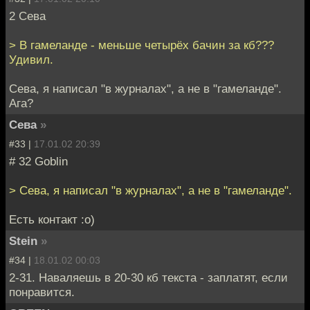
2 Сева
> В гамеланде - меньше четырёх бачин за кб???
Удивил.
Сева, я написал "в журналах", а не в "гамеланде".
Ага?
Сева
»
#33 |
17.01.02 20:39
# 32 Goblin
> Сева, я написал "в журналах", а не в "гамеланде".
Есть контакт :о)
Stein
»
#34 |
18.01.02 00:03
2-31. Наваляешь в 20-30 кб текста - заплатят, если
понравится.