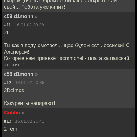
скором (очень скором) собираюсь открыть сайт
свой... Робота уже кипит!
c58|d1monn
»
#11 |
16.01.02 20:29
2fil
Ты как в воду смотрел... щас будем есть сосиски! С
Алонером!
Которые нам привезёт sommonel - плата за папский
хостинг!
c58|d1monn
»
#12 |
16.01.02 20:35
2Deimos
Какуренты напирают!
Goblin
»
#13 |
16.01.02 20:41
2 rem