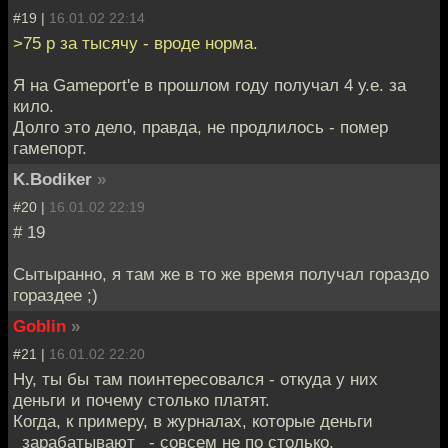
#19 |
16.01.02 22:14
>75 р за тысячу - вроде норма.
Я на Gameport'е в прошлом году получал 4 у.е. за
кило.
Долго это дело, правда, не продлилось - помер
гамепорт.
K.Bodiker
»
#20 |
16.01.02 22:19
# 19
Сытыранно, я там же в то же время получал гораздо
гораздее ;)
Goblin
»
#21 |
16.01.02 22:20
Ну, ты бы там поинтересовался - откуда у них
деньги и почему столько платят.
Когда, к примеру, в журналах, которые деньги
_зарабатывают_ - совсем не по столько.