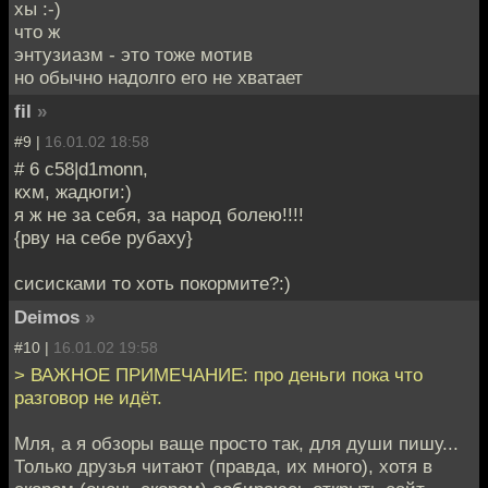
хы :-)
что ж
энтузиазм - это тоже мотив
но обычно надолго его не хватает
fil
»
#9 |
16.01.02 18:58
# 6 c58|d1monn,
кхм, жадюги:)
я ж не за себя, за народ болею!!!!
{рву на себе рубаху}
сисисками то хоть покормите?:)
Deimos
»
#10 |
16.01.02 19:58
> ВАЖНОЕ ПРИМЕЧАНИЕ: про деньги пока что
разговор не идёт.
Мля, а я обзоры ваще просто так, для души пишу...
Только друзья читают (правда, их много), хотя в