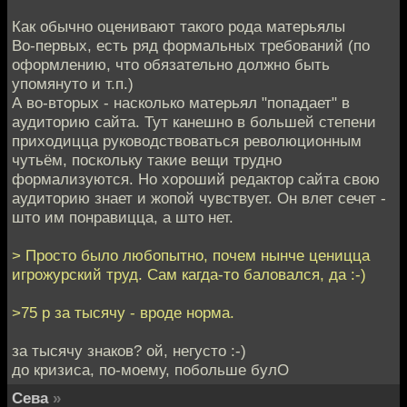
Как обычно оценивают такого рода матерьялы
Во-первых, есть ряд формальных требований (по
оформлению, что обязательно должно быть
упомянуто и т.п.)
А во-вторых - насколько матерьял "попадает" в
аудиторию сайта. Тут канешно в большей степени
приходицца руководствоваться революционным
чутьём, поскольку такие вещи трудно
формализуются. Но хороший редактор сайта свою
аудиторию знает и жопой чувствует. Он влет сечет -
што им понравицца, а што нет.
> Просто было любопытно, почем нынче ценицца
игрожурский труд. Сам кагда-то баловался, да :-)
>75 р за тысячу - вроде норма.
за тысячу знаков? ой, негусто :-)
до кризиса, по-моему, побольше булО
Сева
»