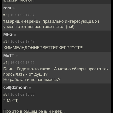
а скока плотют?
rem
»
#2 |
16.01.02 17:37
таварищи еврейцы правильно интересуюцца :-)
у меня этот вопрос тоже встал (гы!)
MFG
»
#3 |
16.01.02 17:47
ХИММЕЛЬДОННЕРВЕТТЕРХЕРРГОТТ!!!
MeTT
»
#4 |
16.01.02 18:22
Блин.. Гадство-то какое.. А можно обзоры просто так
присылать - от души?
Не работая и не нанимаясь?
c58|d1monn
»
#5 |
16.01.02 18:33
2 MeTT,
Про это в общем речь и идёт...