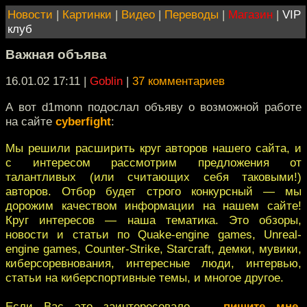
Новости
|
Картинки
|
Видео
|
Переводы
|
Магазин
|
VIP
клуб
Важная объява
16.01.02 17:11
|
Goblin
|
37 комментариев
А вот d1monn подослал объяву о возможной работе
на сайте
cyberfight
:
Мы решили расширить круг авторов нашего сайта, и
с интересом рассмотрим предложения от
талантливых (или считающих себя таковыми!)
авторов. Отбор будет строго конкурсный — мы
дорожим качеством информации на нашем сайте!
Круг интересов — наша тематика. Это обзоры,
новости и статьи по Quake-engine games, Unreal-
engine games, Counter-Strike, Starcraft, демки, мувики,
киберсоревнования, интересные люди, интервью,
статьи на киберспортивные темы, и многое другое.
Если Вас это заинтересовало —
пишите мне
.