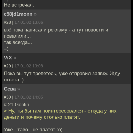
Не встречал.
c58|d1monn
»
#28 |
17.01.02 13:06
ых! тока написали рекламу - а тут новости и
повалили...
так всегда...
=)
ViX
»
#29 |
17.01.02 13:08
Пока вы тут трепетесь, уже отправил заявку. Жду
ответа.:)
Сева
»
#30 |
17.01.02 14:05
# 21 Goblin
> Ну, ты бы там поинтересовался - откуда у них
деньги и почему столько платят.
Уже - таво - не платят :о)