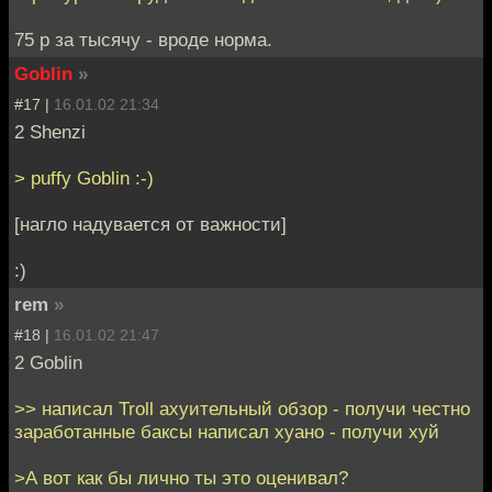
75 р за тысячу - вроде норма.
Goblin
»
#17 |
16.01.02 21:34
2 Shenzi
> puffy Goblin :-)
[нагло надувается от важности]
:)
rem
»
#18 |
16.01.02 21:47
2 Goblin
>> написал Troll ахуительный обзор - получи честно
заработанные баксы написал хуано - получи хуй
>А вот как бы лично ты это оценивал?