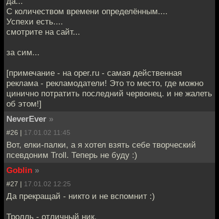
да...
С количеством времени определённым....
Успехи есть....
смотрите на сайт...
за сим...
[примечание - на oper.ru - самая действенная
реклама - рекламодатели! Это то место, где можно
цинично потратить последний червонец. и не жалеть
об этом!]
NeverEver
»
#26 |
17.01.02 11:45
Вот, елки-палки, а я хотел взять себе творческий
псевдоним Troll. Теперь не буду :)
Goblin
»
#27 |
17.01.02 12:25
Да прекращай - никто и не вспомнит :)
Тролль - отличный ник.