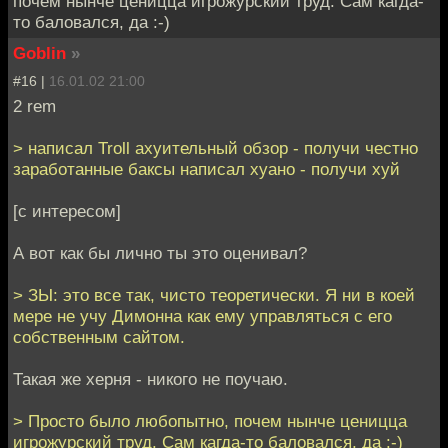
почем нынче ценицца игрожурский труд. Сам кагда-
то баловался, да :-)
Goblin
»
#16 |
16.01.02 21:00
2 rem
> написал Troll ахуительный обзор - получи честно
заработанные баксы написал хуано - получи хуй
[с интересом]
А вот как бы лично ты это оценивал?
> ЗЫ: это все так, чисто теоретически. Я ни в коей
мере не учу Димонна как ему управляться с его
собственным сайтом.
Такая же херня - никого не поучаю.
> Просто было любопытно, почем нынче ценицца
игрожурский труд. Сам кагда-то баловался, да :-)