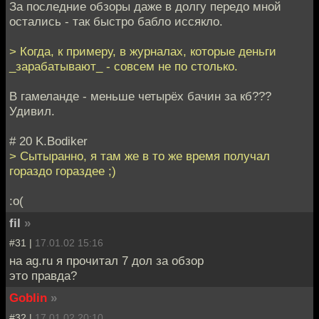
За последние обзоры даже в долгу передо мной
остались - так быстро бабло иссякло.
> Когда, к примеру, в журналах, которые деньги
_зарабатывают_ - совсем не по столько.
В гамеланде - меньше четырёх бачин за кб???
Удивил.
# 20 K.Bodiker
> Сытыранно, я там же в то же время получал
гораздо гораздее ;)
:о(
fil
»
#31 |
17.01.02 15:16
на ag.ru я прочитал 7 дол за обзор
это правда?
Goblin
»
#32 |
17.01.02 20:10