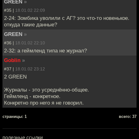
GREEN
»
#35 |
18.01.02 22:09
2-24: Зомбика уволили с АГ? это что-то новенькое.
откуда такие данные?
GREEN
»
#36 |
18.01.02 22:10
2-32: а геймленд типа не журнал?
Goblin
»
#37 |
18.01.02 23:12
2 GREEN
Журналы - это усреднённо-общее.
Геймленд - конкретное.
Конкретно про него я не говорил.
cтраницы: 1
всего: 37
полезные ссылки