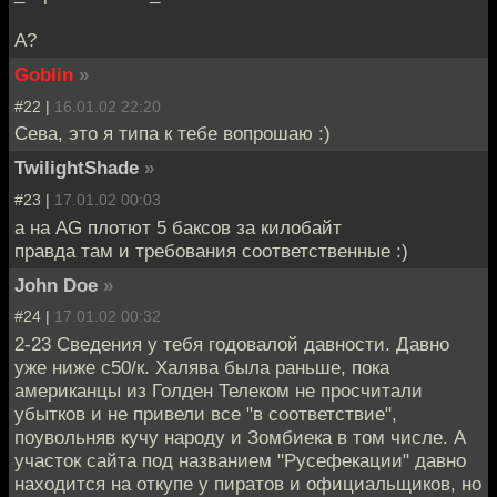
А?
Goblin
»
#22 |
16.01.02 22:20
Сева, это я типа к тебе вопрошаю :)
TwilightShade
»
#23 |
17.01.02 00:03
а на AG плотют 5 баксов за килобайт
правда там и требования соответственные :)
John Doe
»
#24 |
17.01.02 00:32
2-23 Сведения у тебя годовалой давности. Давно
уже ниже c50/к. Халява была раньше, пока
американцы из Голден Телеком не просчитали
убытков и не привели все "в соответствие",
поувольняв кучу народу и Зомбиека в том числе. А
участок сайта под названием "Русефекации" давно
находится на откупе у пиратов и официальщиков, но