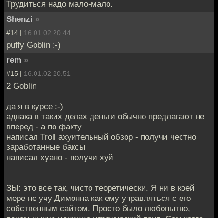
Трудиться надо мало-мало.
Shenzi
»
#14 |
16.01.02 20:44
puffy Goblin :-)
rem
»
#15 |
16.01.02 20:51
2 Goblin
да я в курсе :-)
аднака в таких делах деньги обычно предлагают не
вперед - а по факту
написал Troll ахуительный обзор - получи честно
заработанные баксы
написал хуано - получи хуй
ЗЫ: это все так, чисто теоретически. Я ни в коей
мере не учу Димонна как ему управляться с его
собственным сайтом. Просто было любопытно,