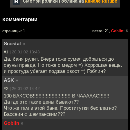
Смотри ролики Гоблина на
канале Rutube
Комментарии
cтраницы: 1
всего: 21,
Goblin
: 4
Scostal
»
#1 |
26.01.02 13:43
Да, баня рулит. Вчера тоже сумел добраться до
сауны правда. Но тоже с медом =) Хоррошая вещь,
и простуда убегает поджав хвост =) Гоблин?
ASK
»
#2 |
26.01.02 14:42
100 БАКСОВ!!!!!!!!!!!!!!!!!!!!!!!!!! В ЧАААААС!!!!!!!
Да где это такие цены бывают??
Что же там в этой бане. Проститутки бесплатно?
Бассеин с шампанским???
Goblin
»