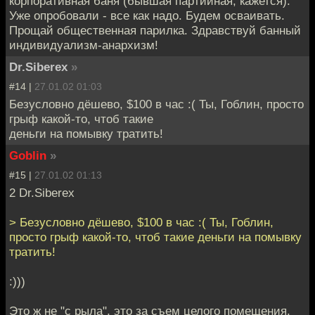
корпоративная баня (бывшая партийная, кажется).
Уже опробовали - все как надо. Будем осваивать.
Прощай общественная парилка. Здравствуй банный
индивидуализм-анархизм!
Dr.Siberex
»
#14 |
27.01.02 01:03
Безусловно дёшево, $100 в час :( Ты, Гоблин, просто
грыф какой-то, чтоб такие
деньги на помывку тратить!
Goblin
»
#15 |
27.01.02 01:13
2 Dr.Siberex
> Безусловно дёшево, $100 в час :( Ты, Гоблин,
просто грыф какой-то, чтоб такие деньги на помывку
тратить!
:)))
Это ж не "с рыла", это за съем целого помещения.