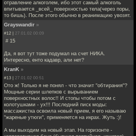
отравление алкоголем, ибо этот самый алкоголь
впитывается _всей_ поверхностью тела(через поры,
то бишь). После этого обычно в реанимацию увозят.
Grayswandir
»
#12 |
27.01.02 00:09
# 15
Да, я вот тут тоже подумал на счет НИКА.
Интересно, енто кадавр, али нет?
KranK
»
#13 |
27.01.02 00:51
Ото ж! Только я не понял - что значит "обтирания"?
Мощные серии шлепков с вырыванием
поверхностных волос!! И стопы чтобы потом с
колотушками - ух!!! Последний писк моды:
массажистка освоила новый прием, я его называю
"жареные утюги", применяется на икрах. Жуть :)!
А мы выходим на новый этап. На горизонте -