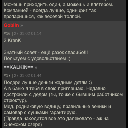
Можешь приходить один, а можешь и впятером.
Компанией - всегда лучше, один фиг так
пропаришься, как веселой толпой.
Goblin
»
#16 |
27.01.02 01:14
2 KranK
Знатный совет - ещё разок спасибо!!!
Пользуем с удовольствием :)
==KALKIN==
»
#17 |
27.01.02 01:44
Подари лучше деньги жадным детям :)
А в баню я тебя в свою приглашаю. Недавно
достроили с дедом (гы, то же с бывшим работником
стрюктур).
Мед, родниковую водицу, правильные веники и
самовар с сушками гарантирую.
(Правда находится все это далековато - аж на
Онежском озере)