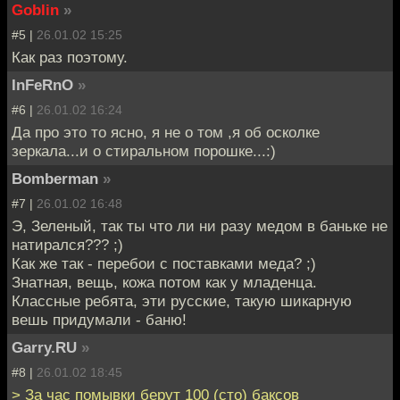
Goblin
»
#5 |
26.01.02 15:25
Как раз поэтому.
InFeRnO
»
#6 |
26.01.02 16:24
Да про это то ясно, я не о том ,я об осколке
зеркала...и о стиральном порошке...:)
Bomberman
»
#7 |
26.01.02 16:48
Э, Зеленый, так ты что ли ни разу медом в баньке не
натирался??? ;)
Как же так - перебои с поставками меда? ;)
Знатная, вещь, кожа потом как у младенца.
Классные ребята, эти русские, такую шикарную
вешь придумали - баню!
Garry.RU
»
#8 |
26.01.02 18:45
> За час помывки берут 100 (сто) баксов