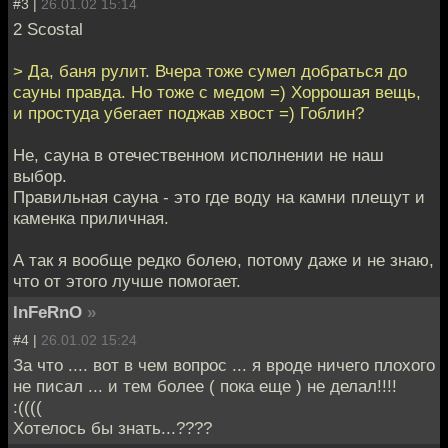
#3 |
26.01.02 15:14
2 Scostal
> Да, баня рулит. Вчера тоже сумел добраться до
сауны правда. Но тоже с медом =) Хоррошая вещь,
и простуда убегает поджав хвост =) Гоблин?
Не, сауна в отечественном исполнении не наш
выбор.
Правильная сауна - это где воду на камни плещут и
каменка приличная.
А так я вообще редко болею, потому даже и не знаю,
что от этого лучше помогает.
InFeRnO
»
#4 |
26.01.02 15:24
За что .... вот в чем вопрос ... я вроде ничего плохого
не писал ... и тем более ( пока еще ) не делал!!!!
:((((
Хотелось бы знать...????