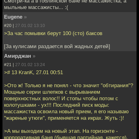
Смотри-ка а в гоблинской бане не массажистка, а
мыльные массажисты... :(
Eugene
»
#20 |
27.01.02 13:10
>За час помывки берут 100 (сто) баксов
[За кулисами раздается вой жадных детей]
Амирджан
»
#21 |
27.01.02 13:24
># 13 KranK, 27.01 00:51
>Ото ж! Только я не понял - что значит "обтирания"?
Мощные серии шлепков с вырыванием
поверхностных волос!! И стопы чтобы потом с
колотушками - ух!!! Последний писк моды:
массажистка освоила новый прием, я его называю
"жареные утюги", применяется на икрах. Жуть :)!
>А мы выходим на новый этап. На горизонте -
корпоративная баня (бывшая партийная, кажется).