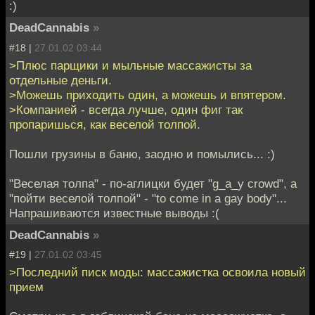
:)
DeadCannabis
»
#18 |
27.01.02 03:44
>Плюс парщики и мыльные массажисты за
отдельные деньги.
>Можешь приходить один, а можешь и впятером.
>Компанией - всегда лучше, один фиг так
пропаришься, как веселой толпой.
Пошли грузины в баню, заодно и помылись... :)
"Веселая толпа" - по-аглицки будет "g_a_y crowd", а
"пойти веселой толпой" - "to come in a gay body"...
Напрашиваются известные выводы :(
DeadCannabis
»
#19 |
27.01.02 03:45
>Последний писк моды: массажистка освоила новый
прием