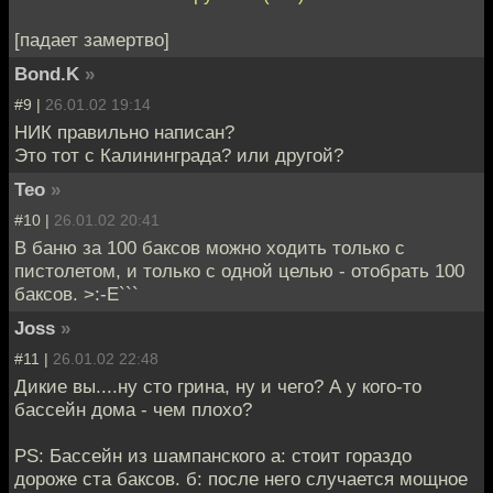
[падает замертво]
Bond.K
»
#9 |
26.01.02 19:14
НИК правильно написан?
Это тот с Калининграда? или другой?
Teo
»
#10 |
26.01.02 20:41
В баню за 100 баксов можно ходить только с
пистолетом, и только с одной целью - отобрать 100
баксов. >:-Е```
Joss
»
#11 |
26.01.02 22:48
Дикие вы....ну сто грина, ну и чего? А у кого-то
бассейн дома - чем плохо?
PS: Бассейн из шампанского a: стоит гораздо
дороже ста баксов. б: после него случается мощное