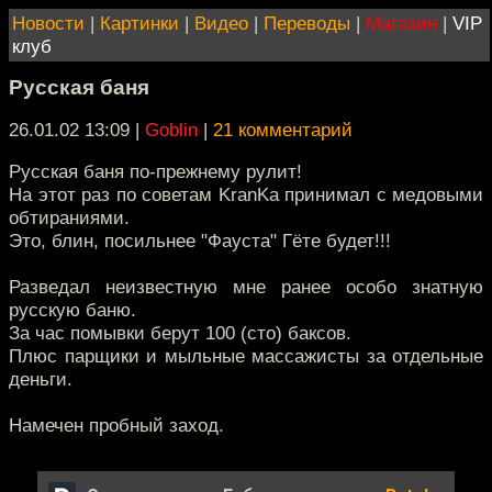
Новости
|
Картинки
|
Видео
|
Переводы
|
Магазин
|
VIP
клуб
Русская баня
26.01.02 13:09
|
Goblin
|
21 комментарий
Русская баня по-прежнему рулит!
На этот раз по советам KranKa принимал с медовыми
обтираниями.
Это, блин, посильнее "Фауста" Гёте будет!!!
Разведал неизвестную мне ранее особо знатную
русскую баню.
За час помывки берут 100 (сто) баксов.
Плюс парщики и мыльные массажисты за отдельные
деньги.
Намечен пробный заход.