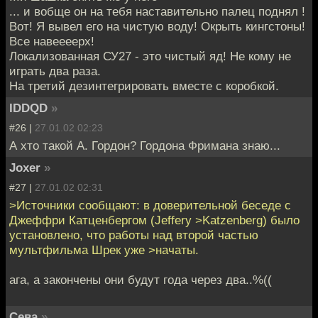
... и вобще он на тебя наставительно палец поднял !
Вот! Я вывел его на чистую воду! Окрыть кингстоны!
Все навеееерх!
Локализованная СУ27 - это чистый яд! Не кому не
играть два раза.
На третий дезинтегрировать вместе с коробкой.
IDDQD
»
#26 |
27.01.02 02:23
А хто такой А. Гордон? Гордона Фримана знаю...
Joxer
»
#27 |
27.01.02 02:31
>Источники сообщают: в доверительной беседе с
Джеффри Катценбергом (Jeffery >Katzenberg) было
установлено, что работы над второй частью
мультфильма Шрек уже >начаты.
ага, а закончены они будут года через два..%((
Сева
»