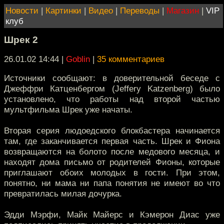
Новости
|
Картинки
|
Видео
|
Переводы
|
Магазин
|
VIP
клуб
Шрек 2
26.01.02 14:44
|
Goblin
|
35 комментариев
Источники сообщают: в доверительной беседе с
Джеффри Катценбергом (Jeffery Katzenberg) было
установлено, что работы над второй частью
мультфильма Шрек уже начаты.
Вторая серия людоедского блокбастера начинается
там, где заканчивается первая часть. Шрек и Фиона
возвращаются на болото после медового месяца, и
находят дома письмо от родителей Фионы, которые
приглашают обоих молодых в гости. При этом,
понятно, ни мама ни папа понятия не имеют во что
превратилась милая дочурка.
Эдди Мэрфи, Майк Майерс и Кэмерон Диас уже