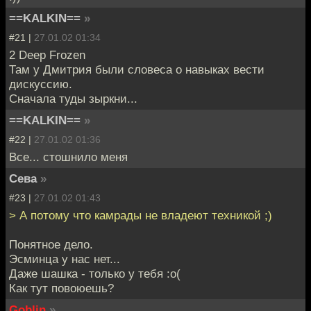
==KALKIN==
»
#21 |
27.01.02 01:34
2 Deep Frozen
Там у Дмитрия были словеса о навыках вести
дискуссию.
Сначала туды зыркни...
==KALKIN==
»
#22 |
27.01.02 01:36
Все... стошнило меня
Сева
»
#23 |
27.01.02 01:43
> А потому что камрады не владеют техникой ;)
Понятное дело.
Эсминца у нас нет...
Даже шашка - только у тебя :о(
Как тут повоюешь?
Goblin
»