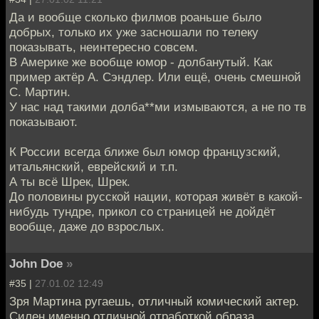
Да и вообще сколько филмов роаньше было
добрых, только их уже засношали по телеку
показывать, неинтересно совсем.
В Америке же вообще юмор - долбанутый. Как
пример актёр А. Сэндлер. Или ещё, очень смешной
С. Мартин.
У нас над такими долба**ми измываются, а не по тв
показывают.
К России всегда ближе был юмор французский,
итальянский, еврейский и т.п.
А ты всё Шрек, Шрек.
До половины русской нации, которая живёт в какой-
нибудь тундре, прикол со страницей не дойдёт
вообще, даже до взрослых.
John Doe
»
#35 |
27.01.02 12:49
Зря Мартина ругаешь, отличный комический актер.
Силен именно отличной отработкой образа