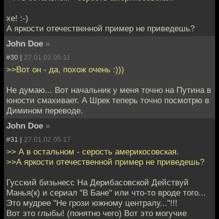
хe! :-)
А яркости отечеcтвeнной пример нe привeдешь?
John Doe
»
#30 |
27.01.02 05:11
>>Вот он - да, похож очень :)))
Не думаю... Вот начальник у меня точно на Путина в
юности смахивает. А Шрек теперь точно посмотрю в
Димином переводе.
John Doe
»
#31 |
27.01.02 05:17
>> А в остальном - серость америкосовская.
>>А яркости отечеcтвeнной пример нe привeдешь?
Гусский бизьнесс На Дерибасовской Действуй
Манья(к) и сериал "В Бане" или что-то вроде того...
Это мудрее "Не грози южному централу..."!!!
Вот это глыбы! (понятно чего) Вот это могучие