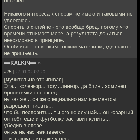
оппонент.
Никакого интереса к спорам не имею и таковыми не
увлекаюсь.
Спорить в онлайне - это вообще бред, потому что
времени отнимает море, а результата добиться
невозможно в принципе.
Особливо - по всяким тонким материям, где факты
не пришьешь.
==KALKIN==
»
#25 |
27.01.02 02:20
[мучительно отрыгивая]
Эта... коленкор... тфу...линкор, да блин , эсминец
бронетемкин поносец...
ну как же... он же специально нам комментсы
разрешает писать...
что бы поспорить... ты его не слушай... он коварный
он тебя еще и футболку заставит купить...
убедив в споре...
он же на нас наживается
...и шашка опять же у него