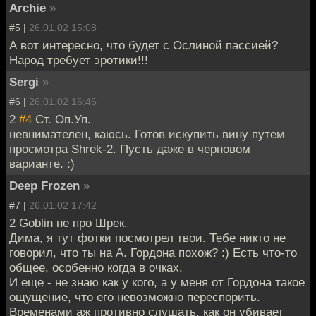
Archie
»
#5 |
26.01.02 15:08
А вот интересно, что будет с Ослиной пассией?
Народ требует эротики!!!
Sergi
»
#6 |
26.01.02 16:46
2
#4
Ст. Оп.Уп.
невнимателен, каюсь. Готов искупить вину путем
просмотра Shrek-2. Пусть даже в черновом
варианте. :)
Deep Frozen
»
#7 |
26.01.02 17:42
2 Goblin не про Шрек.
Дима, я тут фотки посмотрел твои. Тебе никто не
говорил, что ты на А. Гордона похож? :) Есть что-то
общее, особенно когда в очках.
И еще - не знаю как у кого, а у меня от Гордона такое
ощущение, что его невозможно переспорить.
Временами аж противно слушать, как он убивает