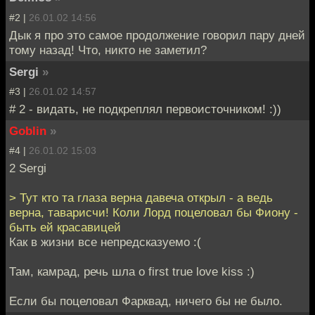
#2 |
26.01.02 14:56
Дык я про это самое продолжение говорил пару дней
тому назад! Что, никто не заметил?
Sergi
»
#3 |
26.01.02 14:57
# 2 - видать, не подкреплял первоисточником! :))
Goblin
»
#4 |
26.01.02 15:03
2 Sergi
> Тут кто та глаза верна давеча открыл - а ведь
верна, таварисчи! Коли Лорд поцеловал бы Фиону -
быть ей красавицей
Как в жизни все непредсказуемо :(
Там, камрад, речь шла о first true love kiss :)
Если бы поцеловал Фарквад, ничего бы не было.