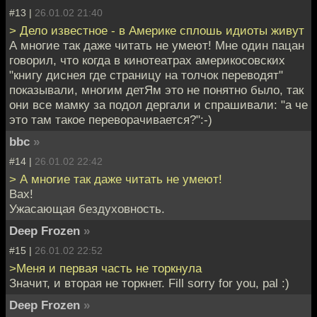
#13 |
26.01.02 21:40
> Дело известное - в Америке сплошь идиоты живут
А многие так даже читать не умеют! Мне один пацан
говорил, что когда в кинотеатрах америкосовских
"книгу диснея где страницу на толчок переводят"
показывали, многим детЯм это не понятно было, так
они все мамку за подол дергали и спрашивали: "а че
это там такое переворачивается?":-)
bbc
»
#14 |
26.01.02 22:42
> А многие так даже читать не умеют!
Вах!
Ужасающая бездуховность.
Deep Frozen
»
#15 |
26.01.02 22:52
>Меня и первая часть не торкнула
Значит, и вторая не торкнет. Fill sorry for you, pal :)
Deep Frozen
»