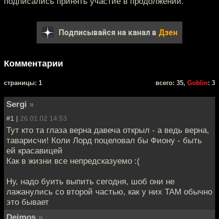
подписались принять участие в продолжении.
Подписывайся на канал в
Дзен
Комментарии
cтраницы: 1
всего: 35,
Goblin
: 3
Sergi
»
#1 |
26.01.02 14:53
Тут кто та глаза верна давеча открыл - а ведь верна,
таварисчи! Коли Лорд поцеловал бы Фиону - быть
ей красавицей
Как в жизни все непредсказуемо :(
Ну, надо буить выпить сегодня, шоб они не
лажанулись со второй частью, как у них ТАМ обычно
это бывает
Deimos
»