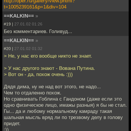
http://oper.ru/gallery/view.phtml?
t=1005239161&p=1&div=104
==KALKIN==
»
#19 |
27.01.02 01:26
Без комментариев. Голивуд...
==KALKIN==
»
#20 |
27.01.02 01:32
> Не, у нас его вообще никто не знает.
> У нас другого знают - Вована Путина.
> Вот он - да, похож очень :)))
Дядя дима, ну не над вот этого, не надо...
Чем то отдаленно похож.
Но сравнивать Гоблина с Гандоном (даже если это
одно физическое лицо, имажы разныя) я бы не стал.
Гы... да и любому нормальному камраду такая
шальная мысль вряд ли по трезвому делу в голову
придет.
:))