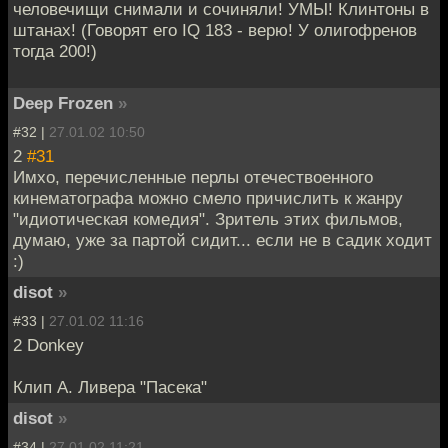
человечищи снимали и сочиняли! УМЫ! Клинтоны в
штанах! (Говорят его IQ 183 - верю! У олигофренов
тогда 200!)
Deep Frozen
»
#32 |
27.01.02 10:50
2
#31
Имхо, перечисленные перлы отечествоенного
кинематографа можно смело причислить к жанру
"идиотическая комедия". Зритель этих фильмов,
думаю, уже за партой сидит... если не в садик ходит
:)
disot
»
#33 |
27.01.02 11:16
2 Donkey
Клип А. Ливера "Пасека"
disot
»
#34 |
27.01.02 11:21