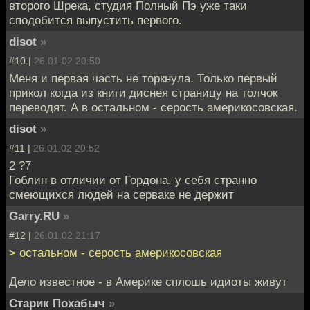
второго Шрека, студия Полный Пэ уже таки
сподобится выпустить первого.
disot
»
#10 |
26.01.02 20:50
Меня и первая часть не торкнула. Только первый
прикол когда из книги диснея страницу на толчок
переводят. А в остальном - серость америкосовская.
disot
»
#11 |
26.01.02 20:52
2 ?7
Гоблин в отличии от Гордона, у себя странно
смеющихся людей на серваке не держит
Garry.RU
»
#12 |
26.01.02 21:17
> остальном - серость америкосовская
Дело известное - в Америке сплошь идиоты живут
Старик Похабыч
»