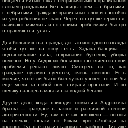
общается битый зэкА с непривычными к правильным
словам гражданами. Без разницы с кем — с бритыми,
с небритыми. Граждане правильных слов и способов
их употребления не знают. Через это тут же теряются,
начинают мямлить и со своими проблемами быстро
отправляются гулять.
Для большинства, правда, достаточно одного взгляда
чтобы тут же на жопу сесть. Задача банщика —
подтаскивание пива, открывание бутылок, уборка
номеров. Но у Андрюхи большинство клиентов свои
проблемы решают лично. Смотреть на то, как
граждане пугливо суетятся, очень смешно. Есть
мнение, что если бы он был чутка суровее, то они бы
еще мыли за собой пол, стирали простыни. И по
щелчку пальцев в магазин за водкой бегали.
Другое дело, когда приходит помыться Андрюхина
братва — граждане в законе и различной степени
авторитетности. Ну, там всё как положено — погоны
на плечах, кошаки по бокам, кресты/звёзды на
коленях. Тут всё сразу становится наоборот. Тут уже