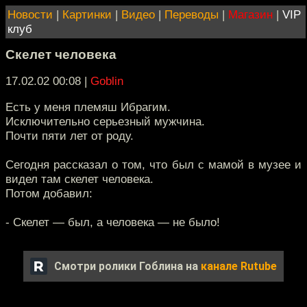
Новости
|
Картинки
|
Видео
|
Переводы
|
Магазин
|
VIP
клуб
Скелет человека
17.02.02 00:08
|
Goblin
Есть у меня племяш Ибрагим.
Исключительно серьезный мужчина.
Почти пяти лет от роду.
Сегодня рассказал о том, что был с мамой в музее и
видел там скелет человека.
Потом добавил:
- Скелет — был, а человека — не было!
Смотри ролики Гоблина на
канале Rutube