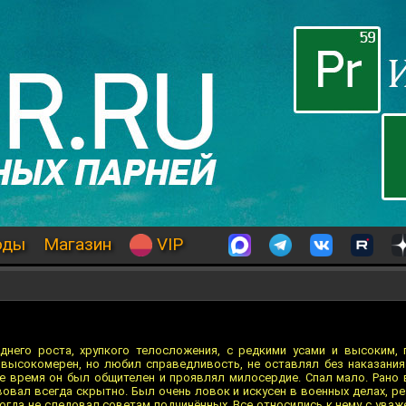
оды
Магазин
VIP
днего роста, хрупкого телосложения, с редкими усами и высоким,
высокомерен, но любил справедливость, не оставлял без наказания
же время он был общителен и проявлял милосердие. Спал мало. Рано 
овал всегда скрытно. Был очень ловок и искусен в военных делах, ре
когда не следовал советам подчинённых. Все относились к нему с уваж