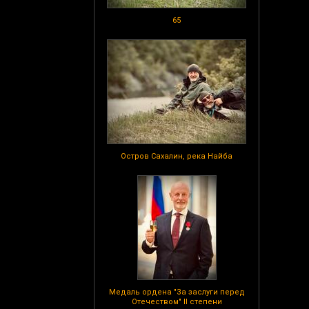
65
Остров Сахалин, река Найба
Медаль ордена "За заслуги перед
Отечеством" II степени