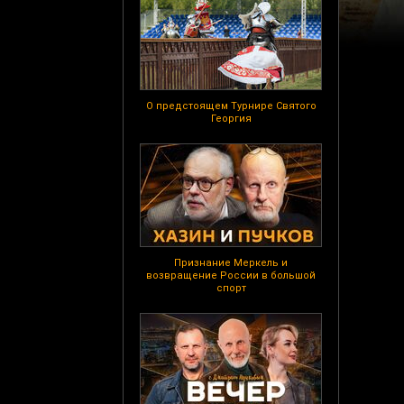
О предстоящем Турнире Святого
Георгия
Признание Меркель и
возвращение России в большой
спорт