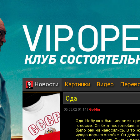
Картинки
Видео
Перев
Новости
Ода
05.03.02 01:14 |
Goblin
Ода Нобунага был человек сре
голосом. Он был честолюбив и 
было они ни наносились. В то 
чуждо корыстолюбие. Он действ
гневе, но отходчив. Он почти ни