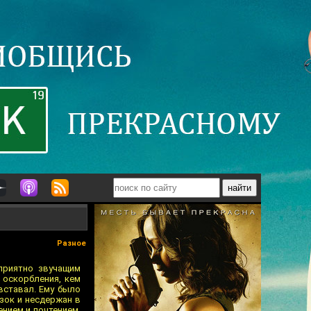
Разное
 приятно звучащим
 оскорбления, кем
вставал. Ему было
зок и несдержан в
ением и почтением,