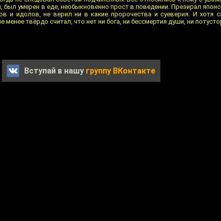
ил, был умерен в еде, необыкновенно прост в поведении. Презирал япон
гов и идолов, не верил ни в какие пророчества и суеверия. И хотя 
е менее твёрдо считал, что нет ни бога, ни бессмертия души, ни потуст
Вступай в нашу
группу ВКонтакте