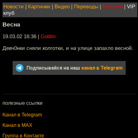
Новости
|
Картинки
|
Видео
|
Переводы
|
Магазин
|
VIP
клуб
Весна
19.03.02 16:36
|
Goblin
Девч0нки сняли колготки, и на улице запахло весной.
Подписывайся на наш
канал в Telegram
полезные ссылки
Канал в Telegram
Канал в MAX
Группа в Контакте