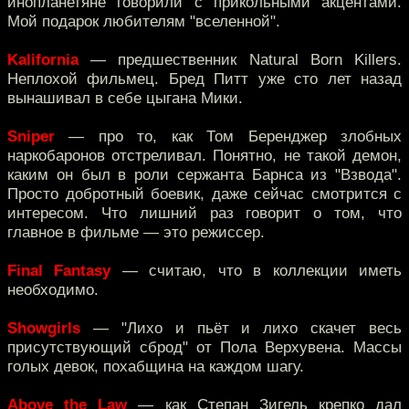
инопланетяне говорили с прикольными акцентами.
Мой подарок любителям "вселенной".
Kalifornia
— предшественник Natural Born Killers.
Неплохой фильмец. Бред Питт уже сто лет назад
вынашивал в себе цыгана Мики.
Sniper
— про то, как Том Беренджер злобных
наркобаронов отстреливал. Понятно, не такой демон,
каким он был в роли сержанта Барнса из "Взвода".
Просто добротный боевик, даже сейчас смотрится с
интересом. Что лишний раз говорит о том, что
главное в фильме — это режиссер.
Final Fantasy
— считаю, что в коллекции иметь
необходимо.
Showgirls
— "Лихо и пьёт и лихо скачет весь
присутствующий сброд" от Пола Верхувена. Массы
голых девок, похабщина на каждом шагу.
Above the Law
— как Степан Зигель крепко дал