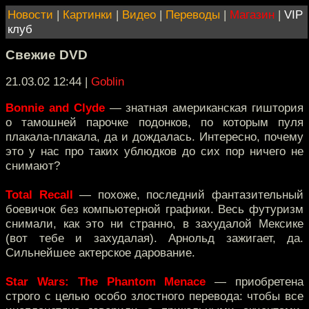
Новости
|
Картинки
|
Видео
|
Переводы
|
Магазин
|
VIP
клуб
Свежие DVD
21.03.02 12:44
|
Goblin
Bonnie and Clyde
— знатная американская гиштория
о тамошней парочке подонков, по которым пуля
плакала-плакала, да и дождалась. Интересно, почему
это у нас про таких ублюдков до сих пор ничего не
снимают?
Total Recall
— похоже, последний фантазительный
боевичок без компьютерной графики. Весь футуризм
снимали, как это ни странно, в захудалой Мексике
(вот тебе и захудалая). Арнольд зажигает, да.
Сильнейшее актерское дарование.
Star Wars: The Phantom Menace
— приобретена
строго с целью особо злостного перевода: чтобы все