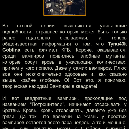
Во второй серии выясняются ужасающие
подробности, страшнее которых может быть только
ранее тщательно скрываемая, а теперь
общеизвестная информация о том, что
Tynu40k
Goblina
есть филиал КГБ. Короче, оказывается,
среди вампиров появились злобные мутанты,
которые сосут кровь в ужасающих количествах,
причем у кого попало. Даже у самих вампиров. Плюс
все они исключительно здоровые и, как сказано
выше, крайне злобные. О! Вот это, я понимаю,
творческая находка! Вампиры в квадрате!
И вот квадратные вампиры, проходящие под
названием "Потрошители", начинают отсасывать у
братвы. Кровь, кровь отсасывать, давайте уже без
грязи. Да так, что времени на жизнь у простых
вампиров остаётся всего пара недель, а то и меньше.
Ну и они, понятно, бегом к Снайпсу: выручай,