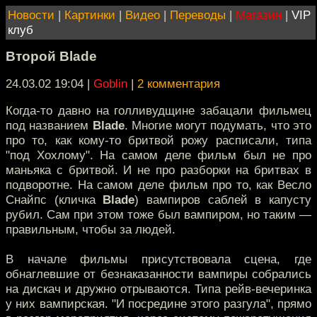
Новости
|
Картинки
|
Видео
|
Переводы
|
Магазин
|
VIP
клуб
Второй Blade
24.03.02 19:04
|
Goblin
|
2 комментария
Когда-то давно на голливудщине забацали фильмец
под названием
Blade
. Многие могут подумать, что это
про то, как кому-то бритвой рожу расписали, типа
"под Хохлому". На самом деле фильм был не про
маньяка с бритвой. И не про разборки на бритвах в
подворотне. На самом деле фильм про то, как Весло
Снайпс (кличка
Blade
) вампиров саблей в капусту
рубил. Сам при этом тоже был вампиром, но таким —
правильным, чтобы за людей.
В начале фильмы присутствовала сцена, где
обнаглевшие от безнаказанности вампиры собрались
на дискач и дружно отрываются. Типа рейв-вечеринка
у них вампирская. "И посредине этого разгула", прямо