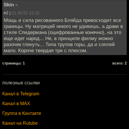
Skin
»
#2 |
21.05.02 23:22
Мощь и сила рисованного Бляйда превосходит все
границы. Ну матрицей никого не удивишь, а драки в
стиле Спидермана (оцифрованные конечно), на это
еще идет народ... Не, в принципе филму можно
разочек глянуть... Типа трупов горы, да и соплей
мало. Короче твердая три с плюсом.
cтраницы: 1
всего: 2
полезные ссылки
Канал в Telegram
Канал в MAX
Группа в Контакте
Канал на Rutube