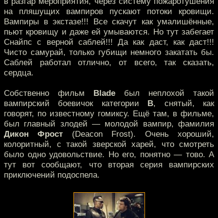
в разгар мероприятия, через систему пожаротушения
на пляшущих вампиров пускают потоки кровищи.
Вампиры в экстазе!!! Все скачут как умалишённые,
пьют кровищу и даже ей умываются. Но тут забегает
Снайпс с верной саблей!!! Да как даст, как даст!!!
Чисто самурай, только губищи немного закатать бы.
Саблей работал отлично, от всего, так сказать,
сердца.
Собственно фильм
Blade
был неплохой такой
вампирский боевичок категории
В
, снятый, как
говорят, по известному гомиксу. Ещё там, в фильме,
был главный злодей — молодой вампир, фамилия
Дикон Фрост
(Deacon Frost). Очень хороший,
колоритный, с такой зверской харей, что смотреть
было одно удовольствие. Но его, понятно — тово. А
тут вот сообщают, что вторая серия вампирских
приключений подоспела.