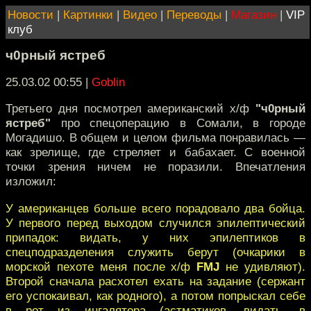
Новости
|
Картинки
|
Видео
|
Переводы
|
Магазин
|
VIP
клуб
ч0рный ястреб
25.03.02 00:55
|
Goblin
Третьего дня посмотрел американский х/ф
"ч0рный
ястреб"
про спецоперацию в Сомали, в городе
Могадишо. В общем и целом фильма понравилась —
как зрелище, где стреляет и бабахает. С военной
точки зрения ничем не поразили. Впечатления
изложил:
У американцев больше всего порадовало два бойца.
У первого перед выходом случился эпилептический
припадок: видать, у них эпилептиков в
спецподразделения служить берут (очкарики в
морской пехоте меня после х/ф
FMJ
не удивляют).
Второй сначала расхотел ехать на задание (сержант
его успокаивал, как родного), а потом попрыскал себе
в рот из ингалятора (астматиков, видать, в