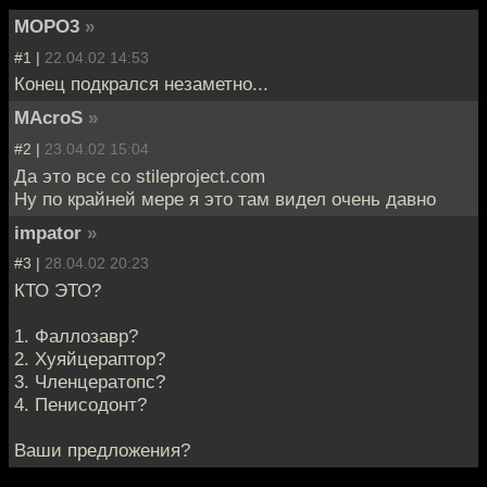
MOPO3
»
#1 |
22.04.02 14:53
Конец подкрался незаметно...
MAcroS
»
#2 |
23.04.02 15:04
Да это все со stileproject.com
Ну по крайней мере я это там видел очень давно
impator
»
#3 |
28.04.02 20:23
КТО ЭТО?
1. Фаллозавр?
2. Хуяйцераптор?
3. Членцератопс?
4. Пенисодонт?
Ваши предложения?