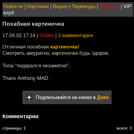
Новости
|
Картинки
|
Видео
|
Переводы
|
Магазин
|
VIP
клуб
Похабная картиночка
17.04.02 17:14
|
Goblin
|
3 комментария
Отличная похабная
картиночка!
Смотреть аккуратно, картиночка будь здоров.
Типа "подкрался незаметно".
Thanx Anthony MAD
Подписывайся на канал в
Дзен
Комментарии
cтраницы: 1
всего: 3