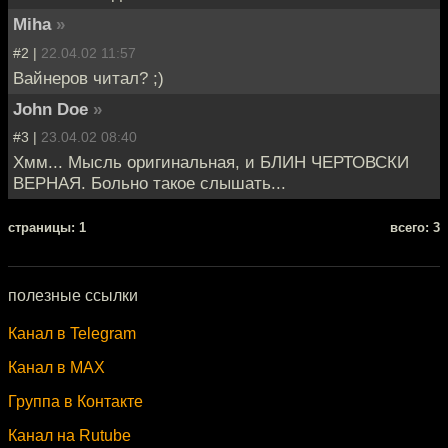
Miha
»
#2 |
22.04.02 11:57
Вайнеров читал? ;)
John Doe
»
#3 |
23.04.02 08:40
Хмм... Мысль оригинальная, и БЛИН ЧЕРТОВСКИ
ВЕРНАЯ. Больно такое слышать...
cтраницы: 1
всего: 3
полезные ссылки
Канал в Telegram
Канал в MAX
Группа в Контакте
Канал на Rutube