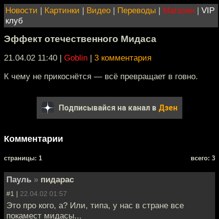
Новости
|
Картинки
|
Видео
|
Переводы
|
Магазин
|
VIP
клуб
Эффект отечественного Мидаса
21.04.02 11:40
|
Goblin
|
3 комментария
К чему не прикоснётся — всё превращает в говно.
Подписывайся на канал в
Дзен
Комментарии
cтраницы: 1
всего: 3
Пауль
»
пидарас
#1 |
22.04.02 01:57
Это про кого, а? Или, типа, у нас в стране все
покамест мидасы...