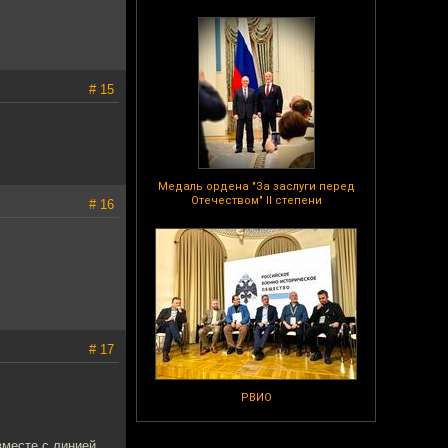
# 15
Медаль ордена "За заслуги перед
Отечеством" II степени
# 16
# 17
РВИО
вместе с линией