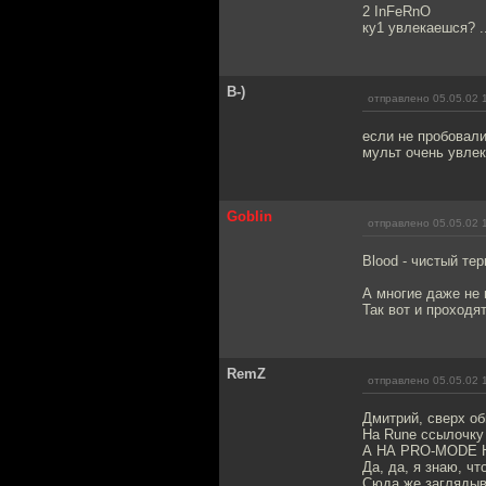
2 InFeRnO
ку1 увлекаешся? ..
B-)
отправлено 05.05.02 
если не пробовали
мульт очень увле
Goblin
отправлено 05.05.02 
Blood - чистый те
А многие даже не п
Так вот и проходят
RemZ
отправлено 05.05.02 
Дмитрий, сверх оби
На Rune ссылочку
А НА PRO-MODE Н
Да, да, я знаю, чт
Сюда же заглядыв