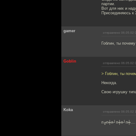
партии.
Вот для них и на
Присоединяюсь 
gamer
отправлено 06.05.02 
Гоблин, ты почему
Goblin
отправлено 06.05.02 
> Гоблин, ты поче
Некогда.
Свою игрушку тип
Koka
отправлено 06.05.02 
п╔п╪я┘п╪я┘п╪....