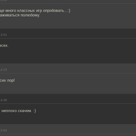
е много классных игр опробовать...:)
лаживаться полюбому.
13:51
всех.
14:15
сих пор!
14:38
 неплохо скачем. :)
15:54