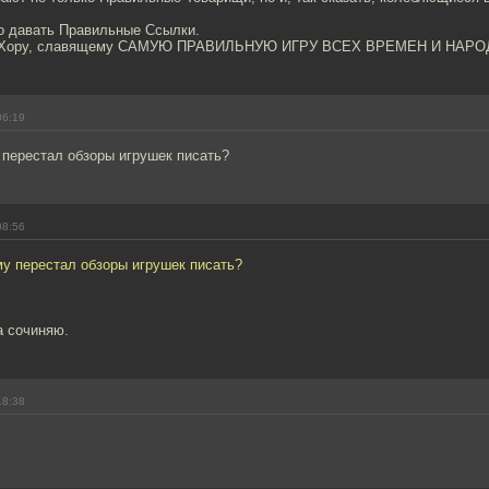
до давать Правильные Ссылки.
к Хору, славящему САМУЮ ПРАВИЛЬНУЮ ИГРУ ВСЕХ ВРЕМЕН И НАРО
06:19
 перестал обзоры игрушек писать?
08:56
му перестал обзоры игрушек писать?
а сочиняю.
18:38