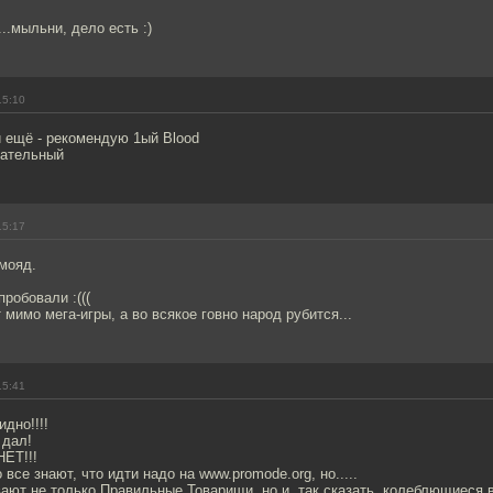
..мыльни, дело есть :)
15:10
 ещё - рекомендую 1ый Blood
кательный
15:17
рмояд.
робовали :(((
 мимо мега-игры, а во всякое говно народ рубится...
15:41
дно!!!!
 дал!
ЕТ!!!
о все знают, что идти надо на www.promode.org, но.....
ают не только Правильные Товарищи, но и, так сказать, колеблющиеся 