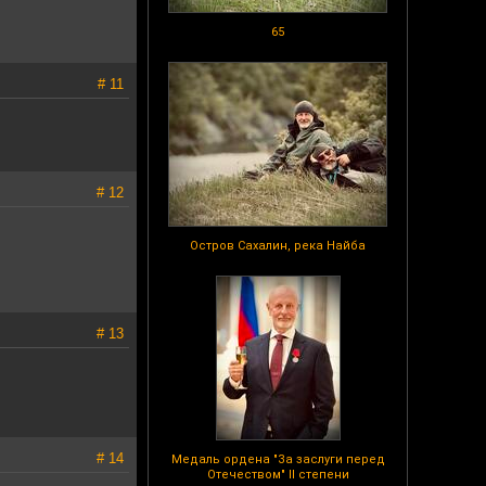
65
# 11
# 12
Остров Сахалин, река Найба
# 13
# 14
Медаль ордена "За заслуги перед
Отечеством" II степени