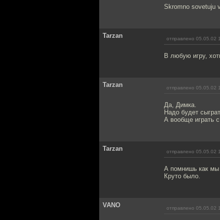
Skromno sovetuju v
Tarzan
отправлено 05.05.02 
В любую игру, хот
Tarzan
отправлено 05.05.02 
Да, Димка.
Надо будет сыграт
А вообще играть с
Tarzan
отправлено 05.05.02 
А помнишь как мы 
Круто было.
VANO
отправлено 05.05.02 