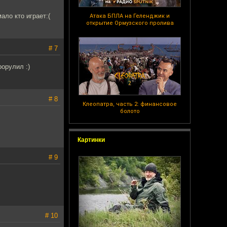
ало кто играет:(
Атака БПЛА на Геленджик и
открытие Ормузского пролива
# 7
орулил :)
# 8
Клеопатра, часть 2: финансовое
болото
Картинки
# 9
# 10