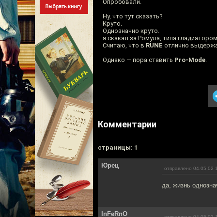
Опробовали.
Ну, что тут сказать?
Круто.
Однозначно круто.
я скакал за Ромула, типа гладиаторо
Считаю, что в
RUNE
отлично выдержан
Однако — пора ставить
Pro-Mode
.
Комментарии
cтраницы: 1
Юрец
отправлено 04.05.02 
да, жизнь однозна
InFeRnO
отправлено 04.05.02 