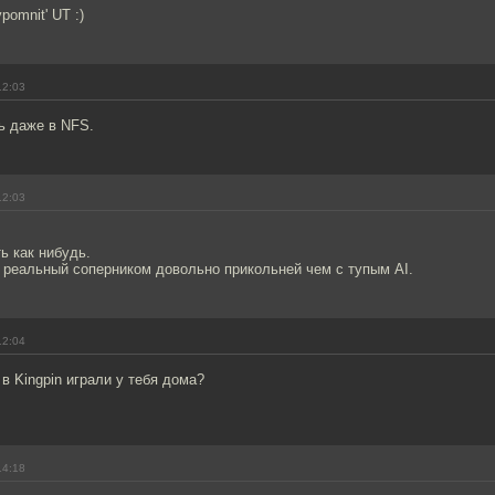
pomnit' UT :)
12:03
ь даже в NFS.
12:03
ь как нибудь.
 реальный соперником довольно прикольней чем с тупым AI.
12:04
в Kingpin играли у тебя дома?
14:18