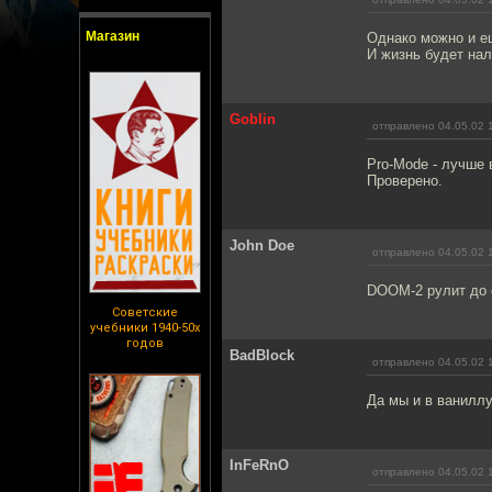
Магазин
Однако можно и ещ
И жизнь будет на
Goblin
отправлено 04.05.02 
Pro-Mode - лучше 
Проверено.
John Doe
отправлено 04.05.02 
DOOM-2 рулит до 
Советские
учебники 1940-50х
годов
BadBlock
отправлено 04.05.02 
Да мы и в ваниллу
InFeRnO
отправлено 04.05.02 