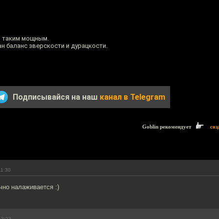
м таким мощным.
 баланс зверскости и дурацкости.
Подписывайся на наш
канал в Telegram
Goblin рекомендует
соз
11:30
чно налаживается :)
13:23