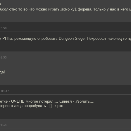
?
абсолютно то во что можно играть,ихмо ку1 форева, только у нас в него м
15:58
 РПГы, рекомендую опробовать Dungeon Siege, Некрософт наконец то пр
01:55
да!
 03:47
етке - ОЧЕНЬ многое потерял.... Синнгл - Уволить.....
рвого лица попробувать - [] - ярко....
06:14