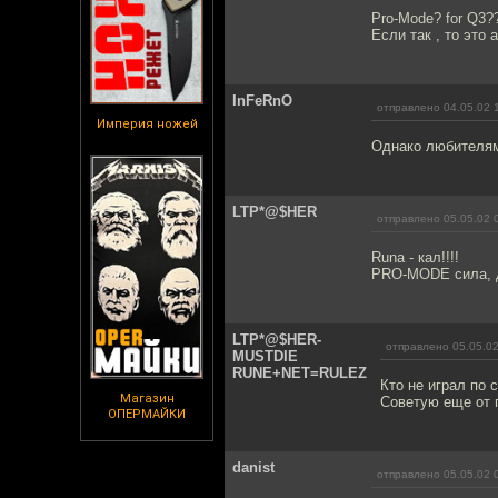
Pro-Mode? for Q3?
Если так , то это 
InFeRnO
отправлено 04.05.02 
Империя ножей
Однако любителям
LTP*@$HER
отправлено 05.05.02 
Runa - кал!!!!
PRO-MODE сила, 
LTP*@$HER-
отправлено 05.05.02
MUSTDIE
RUNE+NET=RULEZ
Кто не играл по с
Магазин
Советую еще от пе
ОПЕРМАЙКИ
danist
отправлено 05.05.02 