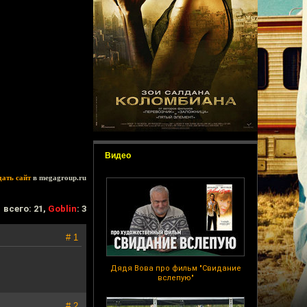
Видео
дать сайт
в megagroup.ru
всего: 21,
Goblin
: 3
# 1
Дядя Вова про фильм "Свидание
вслепую"
# 2