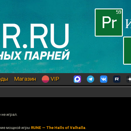
оды
Магазин
VIP
 не играл.
ние мощной игры
RUNE — The Halls of Valhalla
.