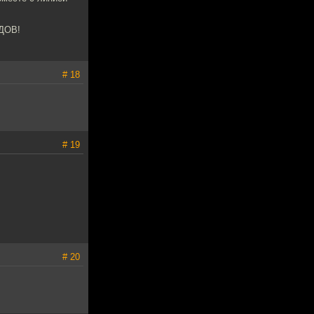
ДОВ!
# 18
# 19
# 20