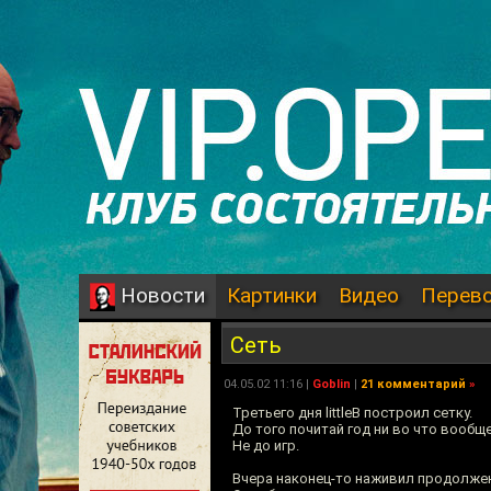
Картинки
Видео
Перев
Новости
Сеть
04.05.02 11:16 |
Goblin
|
21 комментарий
»
Третьего дня littleB построил сетку.
До того почитай год ни во что вообще
Не до игр.
Вчера наконец-то наживил продолже