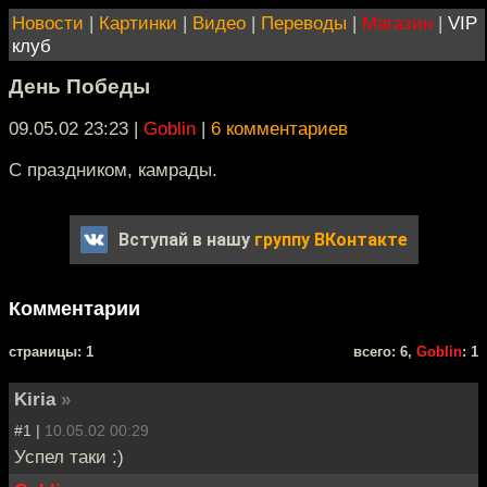
Новости
|
Картинки
|
Видео
|
Переводы
|
Магазин
|
VIP
клуб
День Победы
09.05.02 23:23
|
Goblin
|
6 комментариев
С праздником, камрады.
Вступай в нашу
группу ВКонтакте
Комментарии
cтраницы: 1
всего: 6,
Goblin
: 1
Kiria
»
#1 |
10.05.02 00:29
Успел таки :)