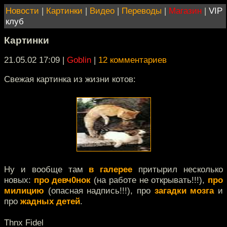
Новости
|
Картинки
|
Видео
|
Переводы
|
Магазин
|
VIP
клуб
Картинки
21.05.02 17:09
|
Goblin
|
12 комментариев
Свежая картинка из жизни котов:
Ну и вообще там
в галерее
притырил несколько
новых:
про девч0нок
(на работе не открывать!!!),
про
милицию
(опасная надпись!!!), про
загадки мозга
и
про
жадных детей
.
Thnx Fidel