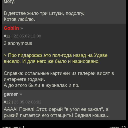
могу.
В детстве жило три штуки, подолгу.
Котов люблю.
Goblin
»
#11 |
22.05.02 12:08
2 anonymous
> Про пидарофф это пол-года назад на Удаве
висело. И для него же было и нарисовано.
Справка: остальные картинки из галереи висят в
интернете годами.
А до этого были в журналах и пр.
gamer
»
#12 |
23.05.02 08:02
АААА! Понял! Этот, серый "в угол ее зажал", а
рыжий пытается его оттащить! Бедная кошка...
cтраницы: 1
всего: 12