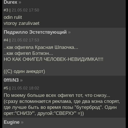
Durex
»
#3 |
21.05.02 17:50
odin rulit
vtoroy zarulivaet
Педрилло Эстетствующий
»
#4 |
21.05.02 17:53
..как офигела Красная Шпаочка...
..как офигел Бэтмэн...
НО КАК ОФИГЕЛ ЧЕЛОВЕК-НЕВИДИМКА!!!!
((С) один анекдот)
0ffliN3
»
#5 |
21.05.02 18:02
По моему больше всех офигел тот, что снизу...
(сразу вспоминается реклама, где два мэна спорят,
где лучше быть во время позы "бутерброд". Один
орет:"СНИЗУ", другой:"СВЕРХУ" =))
Eugine
»