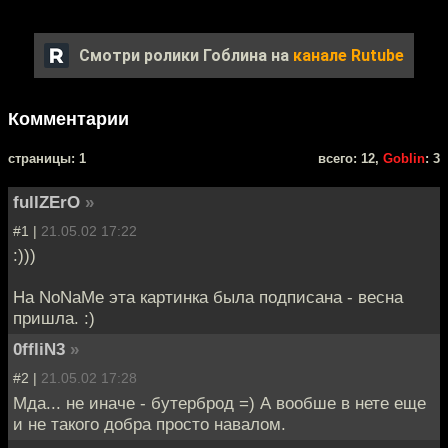
Смотри ролики Гоблина на
канале Rutube
Комментарии
cтраницы: 1
всего: 12,
Goblin
: 3
fullZErO
»
#1 |
21.05.02 17:22
:)))
На NoNaMe эта картинка была подписана - весна
пришла. :)
0ffliN3
»
#2 |
21.05.02 17:28
Мда... не иначе - бутерброд =) А вообше в нете еще
и не такого добра просто навалом.