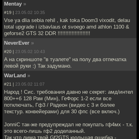
Mentay
»
#19 |
23.05.02 10:35
Vse ya dlia sebia rehil , kak toka Doom3 vixodit, delau
total upgrade i izbavlaus ot svoego amd athlon 1100 &
geforse2 GTS 32 DDR !!!!!!!!!!!!!!!!!!!!!
NeverEver
»
#20 |
23.05.02 10:43
А на скриншоте "в туалете" на полу два отпечатка
левой руки :) Так задумано.
WarLand
»
#21 |
23.05.02 11:07
Народ ! Сис. требования давно не секрет: амд/интел
800++б 128 Рам (Мин), ГеФорс 1-2 если все
потключать, Гф3 / Радеон (видео с 3 и более
текстур. конвейерами) для 30 фпс (все включ.)
JonniC так-же предупреждал не покупать гф4мх - т.к.
это всего-лишь гф2 доделанный.
Так что дима твой Gf2GTS юольшая ошибка -