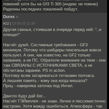
поменяй хотя бы на Gf3 Ti 300 (индекс не помню)
Радионы последних покалений пойдут.
Durex
»
#22 |
23.05.02 11:39
Другая свинья, стоявшая в очереди перед ней: "..и
плющит"
Насчёт думА. Системные требования - GF3
минимум. Потому что шейдеры пиксельные вовсю
пользуют. А они, как известно, на GF2 только
название, а не ПС. Обратили внимание на тени - они
там СВЯЗАНЫ С ИСТОЧНИКАМИ СВЕТА, а не
обсчитаны заранее. PS in action.
Поэтому всем затариваться титанами полчаса.
А лишняя память - кому она когда мешала?
Проц - наверняка заточка под Интел.
Двигло будэ дай бог...
Насчёт ГЭЙмплея - не знаю. Лично я пессимистично
настроен. Хотя жажду ошибиться. Атмосфера - так