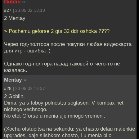
Goblin
»
#27 |
23.05.02 13:18
2 Mentay
> Pochemu geforse 2 gts 32 ddr oshbka ????
Через год-полтора после покупки любая видеокарта
для игр - ошибка ;)
Однако год-полтора назад таковой отчего-то не
казалась.
Mentay
»
#28 |
23.05.02 13:37
2 Goblin.
Dima, ya s toboy polnost;u soglasen. V kompax net
nichego vechnogo.
No etot Gforse u menia uje mnogo vremeni.
(Xochu otstupitsa na sekundu: ya chasto delau malenkie
upgrades, daje slishkom chasto, i u menia bilo