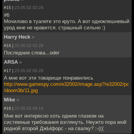
#15 |
23.05.02 02:24
#6
Мочилово в туалете это круто. А вот одноклешневый
урод мне не нравится. страшный сильно :)
Harry Heck
»
#16 |
23.05.02 02:28
Последние слова...oder
ARSA
»
#17 |
23.05.02 05:28
А мне вот эти товарищи понравились
http://www.gamespy.com/e32002/image.asp?/e32002/pc
/doom3b/11.jpg
Mike
»
#18 |
23.05.02 09:14
Мне вот интересно хоть одним глазком на
системные требования взглянуть. Неужто пора мой
родной второй ДжЫфорс - на свалку? :-(((