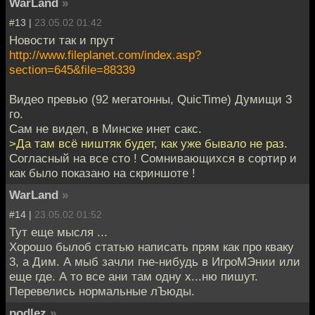
WarLand
»
#13 |
23.05.02 01:42
Новости так и прут
http://www.fileplanet.com/index.asp?
section=645&file=88339
Видео превью (92 мегатонны, QuicTime) Думищи 3
го.
Сам не видел, в Минске инет сакс.
>Да там всё ништяк будет, как уже бывало не раз.
Согласный на все сто ! Сомнивающихся в сортир и
как было показано на скриншоте !
WarLand
»
#14 |
23.05.02 01:52
Тут еще мысля ...
Хорошо былоб статью написать прям как про кваку
3, а Дим. А мыб зачли гне-нибудь в ИгроМЭнии или
еще где. А то все ани там одну х...ню пишут.
Перевелись нормальные лЪюды.
podlez
»