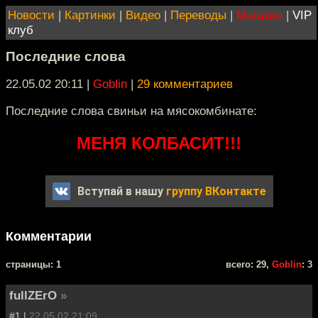
Новости
|
Картинки
|
Видео
|
Переводы
|
Магазин
|
VIP
клуб
Последние слова
22.05.02 20:11
|
Goblin
|
29 комментариев
Последние слова свиньи на мясокомбинате:
МЕНЯ КОЛБАСИТ!!!
Вступай в нашу
группу ВКонтакте
Комментарии
cтраницы: 1
всего: 29,
Goblin
: 3
fullZErO
»
#1 |
22.05.02 21:09