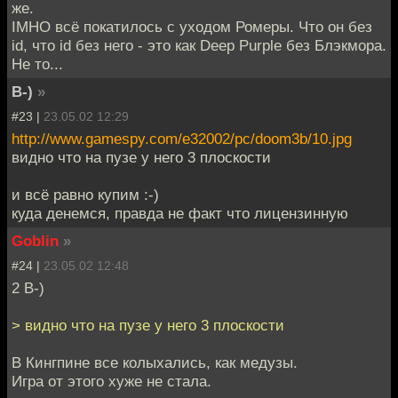
же.
IMHO всё покатилось с уходом Ромеры. Что он без
id, что id без него - это как Deep Purple без Блэкмора.
Не то...
B-)
»
#23 |
23.05.02 12:29
http://www.gamespy.com/e32002/pc/doom3b/10.jpg
видно что на пузе у него 3 плоскости
и всё равно купим :-)
куда денемся, правда не факт что лицензинную
Goblin
»
#24 |
23.05.02 12:48
2 B-)
> видно что на пузе у него 3 плоскости
В Кингпине все колыхались, как медузы.
Игра от этого хуже не стала.