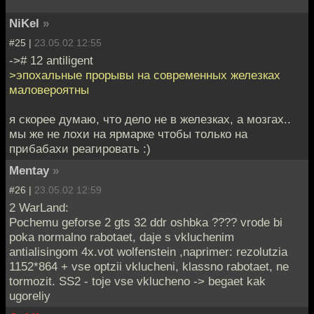
NiKel
»
#25 |
23.05.02 12:55
-># 12 antiligent
>эпохальные прорывы на современных железках
маловероятны
я скорее думаю, что дело не в железках, а мозгах..
мы же не лохи на ярмарке чтобы только на
прибабахи реагировать :)
Mentay
»
#26 |
23.05.02 12:59
2 WarLand:
Pochemu geforse 2 gts 32 ddr oshbka ???? vrode bi
poka normalno rabotaet, daje s vkluchenim
antialisingom 4x.vot wolfenstein ,naprimer: rezolutzia
1152*864 + vse optzii vklucheni, klassno rabotaet, ne
tormozit. SS2 - toje vse vklucheno -> begaet kak
ugoreliy