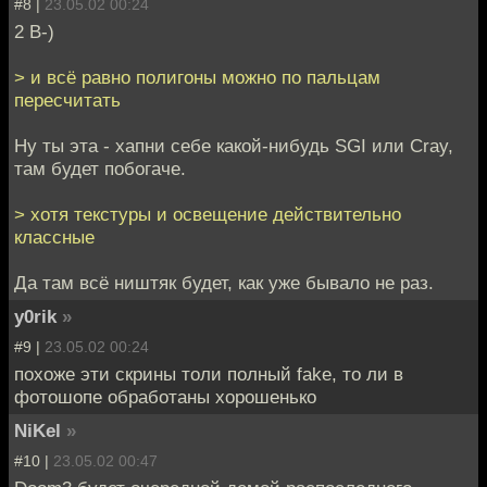
#8 |
23.05.02 00:24
2 B-)
> и всё равно полигоны можно по пальцам
пересчитать
Ну ты эта - хапни себе какой-нибудь SGI или Cray,
там будет побогаче.
> хотя текстуры и освещение действительно
классные
Да там всё ништяк будет, как уже бывало не раз.
y0rik
»
#9 |
23.05.02 00:24
похоже эти скрины толи полный fake, то ли в
фотошопе обработаны хорошенько
NiKel
»
#10 |
23.05.02 00:47