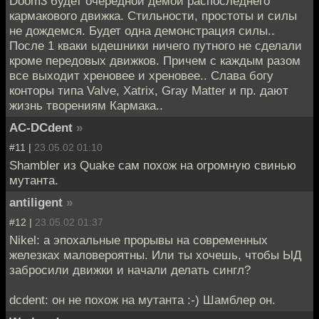
Doom3 будет очередной демой распоследнего
кармакового движка. Стильности, простоты и силы
не дождемся. Будет одна демонстрация силы..
После 1 кваки ыдешники ничего путного не сделали
кроме передовых движков. Причем с каждым разом
все выходит хреновее и хреновее.. Слава богу
конторы типа Valve, Xatrix, Gray Matter и пр. дают
жизнь творениям Кармака..
AC-DCdent
»
#11 |
23.05.02 01:10
Shambler из Quake сам похож на огромную свинью
мутанта.
antiligent
»
#12 |
23.05.02 01:37
Nikel: а эпохальные прорывы на современных
железках маловероятны. Или ты хочешь, чтобы ЫД
забросили движки и начали делать сингл?
dcdent: он не похож на мутанта :-) Шамблер он.