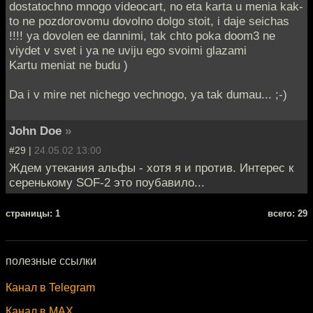
dostatochno mnogo videocart, no eta karta u menia kak-
to ne pozdorovomu dovolno dolgo stoit, i daje seichas
!!!! ya dovolen ee dannimi, tak chto poka doom3 ne
viydet v svet i ya ne uviju ego svoimi glazami
Kartu meniat ne budu )
Da i v mire net nichego vechnogo, ya tak dumau... ;-)
John Doe
»
#29 |
24.05.02 13:00
Ждем утекания альфы - хотя я и против. Интерес к
серенькому SOF-2 это поубавило...
cтраницы: 1
всего: 29
полезные ссылки
Канал в Telegram
Канал в MAX