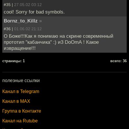
#35 |
27.05.02 03:12
cool! Sorry for bad symbols.
Bornz_to_Killz
»
#36 |
01.06.02 21:12
О Боже!!!Как я понимаю на скрине современный
прототип "кабанчика" :) и3 DoOmА ! Какое
извращение!!!
cтраницы: 1
всего: 36
полезные ссылки
Канал в Telegram
Канал в MAX
Группа в Контакте
Канал на Rutube