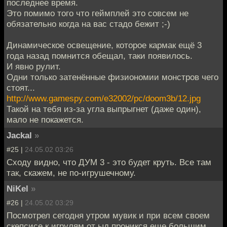
последнее время.
Это помимо того что геймплей это совсем не
обязательно когда на вас стадо бежит ;-)
Динамическое освещение, которое кармак ещё 3
года назад помнится обещал, таки появилось.
И явно рулит.
Одни только затенённые физиономии монстров чего
стоят...
http://www.gamespy.com/e32002/pc/doom3b/12.jpg
Такой на тебя из-за угла выпрыгнет (даже один),
мало не покажется.
Jackal
»
#25 |
24.05.02 03:26
Сходу видно, что ДУМ 3 - это будет круть. Все там
так, скажем, не по-игрушечному.
NiKel
»
#26 |
24.05.02 03:29
Посмотрел сегодня утром мувик и при всем своем
скепсисе к игрулям от ыд проникся еще большим