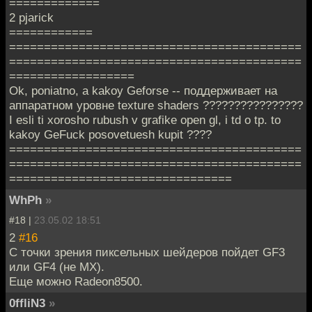
=============
2 pjarick
============
==========================================
==========================================
==================
Ok, poniatno, a kakoy Geforse -- поддерживает на
аппаратном уровне texture shaders ????????????????
I esli ti xorosho rubush v grafike open gl, i td o tp. to
kakoy GeFuck posovetuesh kupit ????
==========================================
==========================================
================================
WhPh
»
#18 |
23.05.02 18:51
2
#16
С точки зрения пиксельных шейдеров пойдет GF3
или GF4 (не МХ).
Еще можно Radeon8500.
0ffliN3
»