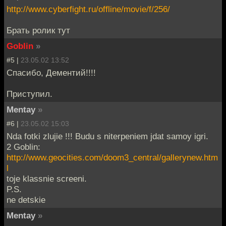
http://www.cyberfight.ru/offline/movie/f/256/
Брать ролик тут
Goblin
»
#5 |
23.05.02 13:52
Спасибо, Дементий!!!!
Приступил.
Mentay
»
#6 |
23.05.02 15:03
Nda fotki zlujie !!! Budu s niterpeniem jdat samoy igri.
2 Goblin:
http://www.geocities.com/doom3_central/gallerynew.htm
l
toje klassnie screeni.
P.S.
ne detskie
Mentay
»