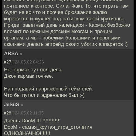
почтением к конторе. Сила! Факт. То, что играть там
будет не во что и прочее брюзжание жалко
корежится и жухнет под натиском такой крутизны..
Придет заветный день календаря - Кармак безбожно
вломит по нежным детским мозгам и прочим
органам, а мы - побежим большими и нервными
скачками делать апгрейд своих убогих аппаратов :)
ARSA
»
#27 |
24.05.02 04:26
Не, кармак тут пол дела.
Джон кармак точнее.
Нап подавай напряжённый геймплей.
Что бы пугал и адреналин был ;-)
JeSuS
»
#28 |
24.05.02 11:35
Даёшь DooM III !!!!!!!!!!!!
DooM - самая_крутая_игра_столетия
ОДНОЗНАЧНО!!!!!!!