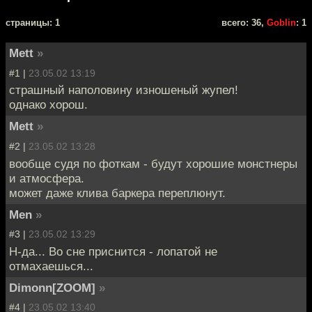
cтраницы: 1
всего: 36,
Goblin
: 1
Mett
»
#1 |
23.05.02 13:19
страшный наполовину изношеный жупел!
однако хорош.
Mett
»
#2 |
23.05.02 13:28
вообще судя по фоткам - будут хорошие монстнеры
и атмосфера.
может даже клива баркера переплюнут.
Men
»
#3 |
23.05.02 13:29
Н-да... Во сне приснится - лопатой не
отмахаешься...
Dimonn[ZOOM]
»
#4 |
23.05.02 13:40