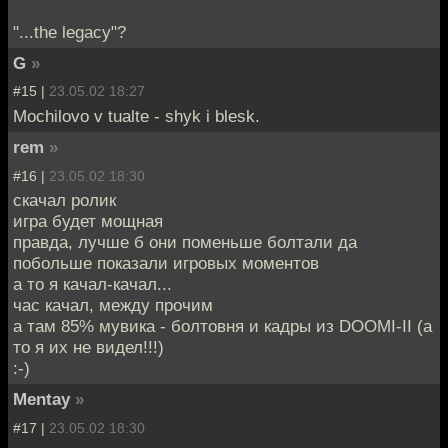
"...the legacy"?
G
»
#15 |
23.05.02 18:27
Mochilovo v tualte - shyk i blesk.
rem
»
#16 |
23.05.02 18:30
скачал ролик
игра будет мощная
правда, лучше б они поменьше болтали да
побольше показали игровых моментов
а то я качал-качал...
час качал, между прочим
а там 85% мувика - болтовня и кадры из DOOMI-II (а
то я их не видел!!!)
:-)
Mentay
»
#17 |
23.05.02 18:30