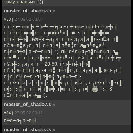
тому опаньки :)))
master_of_shadows
»
#33 |
27.05.02 03:07
п п╟я─п╪п╟п╨ п╨я─я┐я┌ п╫п╦я┤п╣пЁп╬ п╫п╣
я│п╨п╟п╤п╣я┬. п╒п╬п╨п╟ п╡ я│п╟п╪п╬п╪
п╢п╣п╩п╣ п©п╬п╩я┐я┤п╟п╣я┌я│я▐ п╦пЁя─п╟
п©я─п╬я┌п╦п╡ п╫п╣я│п╨п╬п╩я▄п╨п╦я┘
п╪п╬п╫я│я┌я─п╬п╡ :(. п░ я┘п╬я┌п╣п╩п╬я│я▄
п╠я▀ я─п╟п╥п╠п╬я─п╬п╨ я│ п©п╟я┤п╨п╟п╪п╦
п©п╬ я┬я┌я┐п╨ 20-50. п²п╬ п╪п╫п╣
п©п╬я┤п╣п╪я┐-я┌п╬ п╨п╟п╤п╣я┌я│я▐, я┤я┌п╬
п╡я│я▒ я─п╟п╡п╫п╬ п╦пЁя─п╟
п╨п╩п╟я│я│п╫п╟я▐ п╠я┐п╢п╣я┌, я┌п╬п╨п╟ я▐
п╡я│я▒ я─п╟п╡п╫п╬ п╠я┐п╢я┐ п╡ п▓п╟я─3
пЁп╬п╫я▐я┌я▄ :).
master_of_shadows
»
#34 |
27.05.02 03:11
п╨я─я┐я┌п╬!
master_of_shadows
»