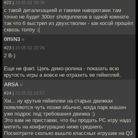
#22 |
23.05.02 20:38
с такой детализацией и такими наворотами там
точно не будет 300от shotgunnerов в одной комнате
так что б выстрел из двухстволки - как косой прошёл
сквозь толпу :(
0ffliN3
»
#23 |
23.05.02 22:26
2 B-)
Еще не факт. Цель демо-ролика - показать всю
крутость игры а вовсе не отразить ее геймплей.
ARSA
»
#24 |
23.05.02 22:57
Хм... ну крутые геймплеи на старых движках
появляются чуть позже обычно, когда парк машин
уже подрос под требования движка :)
Это вам не приставки, что бы продать PC игру надо
метить на конфигурацию ниже среднего.
Посмотрите сколько вышло классных игрушек на Q3