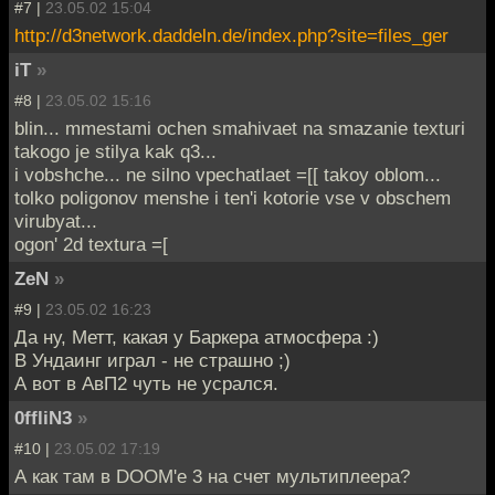
#7 |
23.05.02 15:04
http://d3network.daddeln.de/index.php?site=files_ger
iT
»
#8 |
23.05.02 15:16
blin... mmestami ochen smahivaet na smazanie texturi
takogo je stilya kak q3...
i vobshche... ne silno vpechatlaet =[[ takoy oblom...
tolko poligonov menshe i ten'i kotorie vse v obschem
virubyat...
ogon' 2d textura =[
ZeN
»
#9 |
23.05.02 16:23
Да ну, Метт, какая у Баркера атмосфера :)
В Ундаинг играл - не страшно ;)
А вот в АвП2 чуть не усрался.
0ffliN3
»
#10 |
23.05.02 17:19
А как там в DOOM'e 3 на счет мультиплеера?