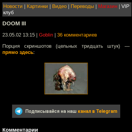
Новости
|
Картинки
|
Видео
|
Переводы
|
Магазин
|
VIP
клуб
DOOM III
23.05.02 13:15
|
Goblin
|
36 комментариев
Порция скриншотов (цельных тридцать штук) —
прямо здесь
:
Подписывайся на наш
канал в Telegram
Комментарии