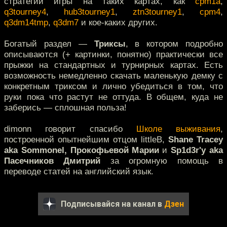
стратегии игры на таких картах, как
cpm1a
,
q3tourney4
,
hub3tourney1
,
ztn3tourney1
,
cpm4
,
q3dm14tmp
,
q3dm7
и кое-каких других.
Богатый раздел —
Триксы
, в котором подробно
описываются (+ картинки, понятно) практически все
прыжки на стандартных и турнирных картах. Есть
возможность немедленно скачать маленькую демку с
конкретным триксом и лично убедиться в том, что
руки пока что растут не оттуда. В общем, куда не
заберись — сплошная польза!
dimonn говорит спасибо
Школе выживания
,
построенной опытнейшим отцом littleB,
Shane Tracey
aka Sommonel, Прокофьевой Марии
и
Sp1d3r'у аkа
Пасечников Дмитрий
за огромную помощь в
переводе статей на английский язык.
Подписывайся на канал в
Дзен