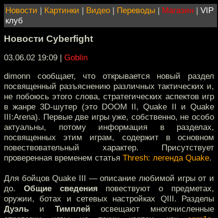
Новости
|
Картинки
|
Видео
|
Переводы
|
Магазин
|
VIP
клуб
Новости Сyberfight
03.06.02 19:09
|
Goblin
dimonn сообщает, что открывается новый раздел
посвященный разъяснению различных тактических и,
не побоюсь этого слова, стратегических аспектов игр
в жанре 3D-шутер (это DOOM II, Quake II и Quake
III:Arena). Первые две игры уже, собственно, не особо
актуальны, потому информация в разделах,
посвященных этим играм, содержит в основном
повествовательный характер. Присутствует
проверенная временем статья
Thresh: легенда Quake
.
Для бойцов Quake III — описание любимой игры от и
до.
Общие сведения
повествуют о предметах,
оружии, ботах и сетевых настройках QIII. Разделы
Дуэль
и
Тимплей
освещают многочисленные