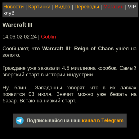
Новости
|
Картинки
|
Видео
|
Переводы
|
Магазин
|
VIP
клуб
Warcraft III
14.06.02 02:24
|
Goblin
Сообщают, что
Warcraft III: Reign of Chaos
ушёл на
золото.
Граждане уже заказали 4.5 миллиона коробок. Самый
зверский старт в истории индустрии.
Ну, блин... Западэнцы говорят, что в их лавках
появится 03 июля. Значит можно уже бежать на
базар. Встаю на низкий старт.
Подписывайся на наш
канал в Telegram