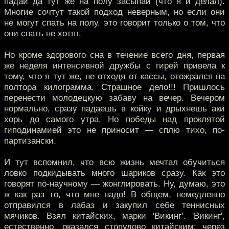
падай да тут же на полу засыпай (что я и делал).
Многие сочтут такой подход неверным, но если они
не могут спать на полу, это говорит только о том, что
они спать не хотят.
Но кроме здорового сна в течение всего дня, первая
же неделя интенсивной дружбы с гирей привела к
тому, что я тут же, не отходя от кассы, отожрался на
полтора килограмма. Страшное дело!!! Пришлось
перенести молодецкую забаву на вечер. Вечером
нормально, сразу падаешь в койку и дрыхнешь аки
хорь до самого утра. Но победы над проклятой
гиподинамией это не приносит — сплю тихо, по-
партизански.
И тут вспомнил, что всю жизнь мечтал обучиться
ловко подкидывать много шариков сразу. Как это
говорят по-научному — жонглировать. Ну, думаю, это
ж как раз то, что мне надо! В общем, немедленно
отправился в лабаз и закупил себе теннисных
мячиков. Взял китайских, марки 'Викинг'. 'Викинг',
естественно, оказался стопудово китайским: через