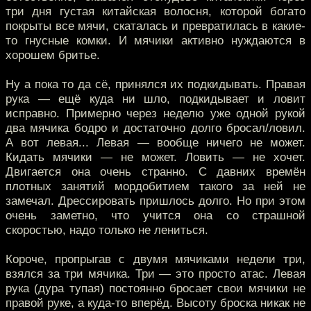
три дня густая китайская волосня, которой богато
покрыты все мячи, скаталась и превратилась в какие-
то гнусные комки. И мячики активно нуждаются в
хорошем бритье.
Ну а пока то да сё, принялся их подкидывать. Правая
рука — ещё куда ни шло, подкидывает и ловит
исправно. Примерно через неделю уже одной рукой
два мячика бодро и достаточно долго бросал/ловил.
А вот левая... Левая — вообще ничего не может.
Кидать мячики — не может. Ловить — не хочет.
Двигается она очень странно. С давних времён
плотных занятий мордобитием такого за ней не
замечал. Дрессировать пришлось долго. Но при этом
очень заметно, что учится она со страшной
скоростью, надо только не лениться.
Короче, пропрыгав с двумя мячиками недели три,
взялся за три мячика. Три — это просто атас. Левая
рука (дура тупая) постоянно бросает свои мячики не
правой руке, а куда-то вперёд. Высоту броска никак не