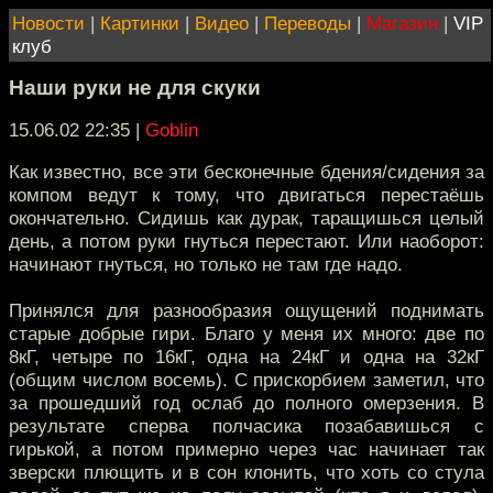
Новости
|
Картинки
|
Видео
|
Переводы
|
Магазин
|
VIP
клуб
Наши руки не для скуки
15.06.02 22:35
|
Goblin
Как известно, все эти бесконечные бдения/сидения за
компом ведут к тому, что двигаться перестаёшь
окончательно. Сидишь как дурак, таращишься целый
день, а потом руки гнуться перестают. Или наоборот:
начинают гнуться, но только не там где надо.
Принялся для разнообразия ощущений поднимать
старые добрые гири. Благо у меня их много: две по
8кГ, четыре по 16кГ, одна на 24кГ и одна на 32кГ
(общим числом восемь). С прискорбием заметил, что
за прошедший год ослаб до полного омерзения. В
результате сперва полчасика позабавишься с
гирькой, а потом примерно через час начинает так
зверски плющить и в сон клонить, что хоть со стула