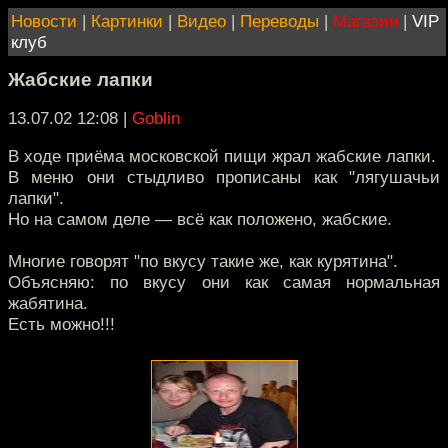
Новости
|
Картинки
|
Видео
|
Переводы
|
Магазин
|
VIP
клуб
Жабские лапки
13.07.02 12:08
|
Goblin
В ходе приёма московской пищи жрал жабские лапки.
В меню они стыдливо прописаны как "лягушачьи
лапки".
Но на самом деле — всё как положено, жабские.
Многие говорят "по вкусу такие же, как курятина".
Объясняю: по вкусу они как самая нормальная
жабятина.
Есть можно!!!