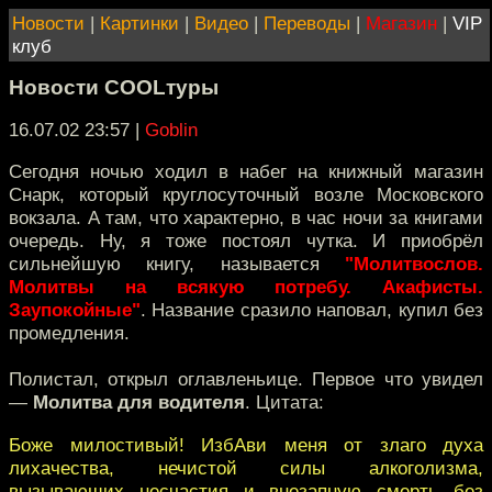
Новости
|
Картинки
|
Видео
|
Переводы
|
Магазин
|
VIP
клуб
Новости COOLтуры
16.07.02 23:57
|
Goblin
Сегодня ночью ходил в набег на книжный магазин
Снарк, который круглосуточный возле Московского
вокзала. А там, что характерно, в час ночи за книгами
очередь. Ну, я тоже постоял чутка. И приобрёл
сильнейшую книгу, называется
"Молитвослов.
Молитвы на всякую потребу. Акафисты.
Заупокойные"
. Название cразило наповал, купил без
промедления.
Полистал, открыл оглавленьице. Первое что увидел
—
Молитва для водителя
. Цитата:
Боже милостивый! ИзбАви меня от злаго духа
лихачества, нечистой силы алкоголизма,
вызывающих несчастия и внезапную смерть без