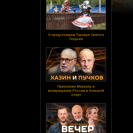
О предстоящем Турнире Святого
Георгия
Признание Меркель и
возвращение России в большой
спорт