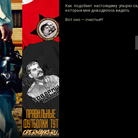
Как подобает настоящему упырю-с
которые мне доводилось видеть.
Вот оно — счастье!!!