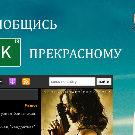
Разное
 урвал британский
нная, "квадратная"