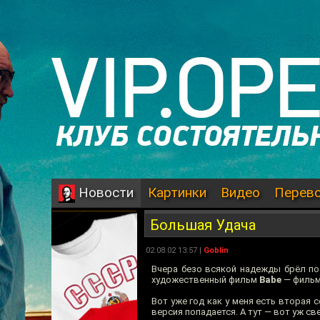
Картинки
Видео
Перев
Новости
Большая Удача
02.08.02 13:57 |
Goblin
Вчера безо всякой надежды брёл по
художественный фильм
Babe
— фильм
Вот уже год как у меня есть вторая 
версия попадается. А тут — вот уж све