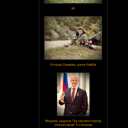
65
Остров Сахалин, река Найба
Медаль ордена "За заслуги перед
Отечеством" II степени