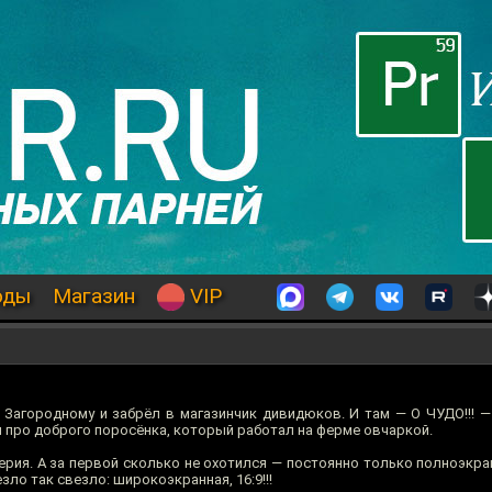
оды
Магазин
VIP
 Загородному и забрёл в магазинчик дивидюков. И там — О ЧУДО!!! —
 про доброго поросёнка, который работал на ферме овчаркой.
серия. А за первой сколько не охотился — постоянно только полноэкра
зло так свезло: широкоэкранная, 16:9!!!