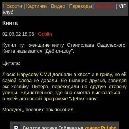
Новости
|
Картинки
|
Видео
|
Переводы
|
Магазин
|
VIP
клуб
Книга
02.08.02 18:06
|
Goblin
Купил тут женщине книгу Станислава Садальского.
Книга называется "Дебил-шоу".
Цитата:
Люсю Нарусову СМИ долбали в хвост и в гриву, но ей
самой слова не давали. Её бывшие друзья, завидев
экс-хозяйку Питера, переходили на другую сторону
улицы. Единственное, где она смогла высказаться —
в моей авторской программе "Дебил-шоу".
Молодец, пособил так пособил.
Смотри ролики Гоблина на
канале Rutube