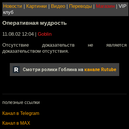
Новости
|
Картинки
|
Видео
|
Переводы
|
Магазин
|
VIP
клуб
Оперативная мудрость
11.08.02 12:04
|
Goblin
Отсутствие доказательств не является
доказательством отсутствия.
Смотри ролики Гоблина на
канале Rutube
полезные ссылки
Канал в Telegram
Канал в MAX