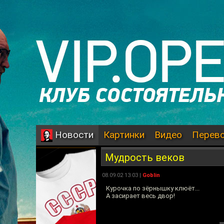
Картинки
Видео
Перев
Новости
Мудрость веков
08.09.02 13:03 |
Goblin
Курочка по зёрнышку клюёт...
А засирает весь двор!