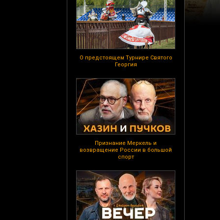
О предстоящем Турнире Святого
Георгия
Признание Меркель и
возвращение России в большой
спорт