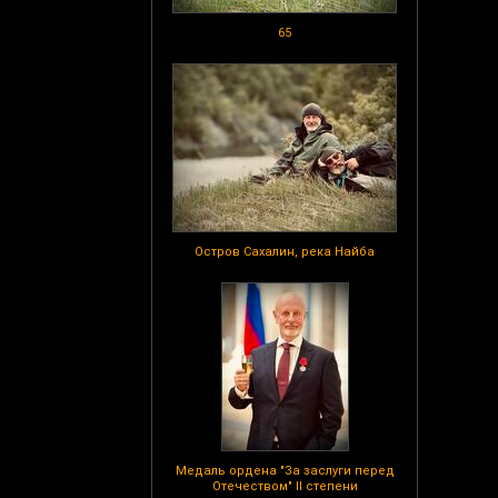
65
Остров Сахалин, река Найба
Медаль ордена "За заслуги перед
Отечеством" II степени