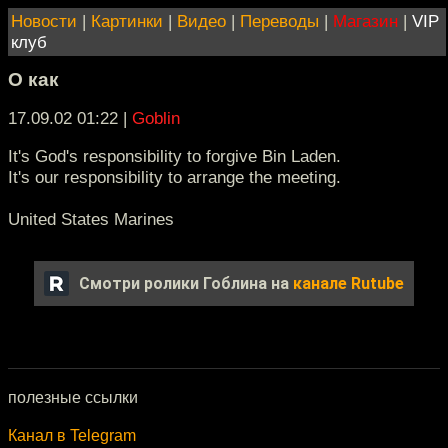
Новости
|
Картинки
|
Видео
|
Переводы
|
Магазин
|
VIP
клуб
О как
17.09.02 01:22
|
Goblin
It's God's responsibility to forgive Bin Laden.
It's our responsibility to arrange the meeting.
United States Marines
Смотри ролики Гоблина на
канале Rutube
полезные ссылки
Канал в Telegram