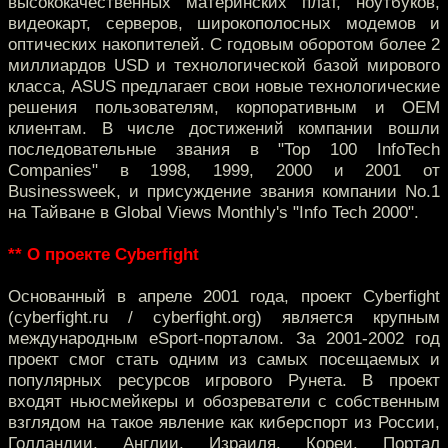
высококачественных материнских плат, ноутбуков,
видеокарт, серверов, широкополосных модемов и
оптических накопителей. С годовым оборотом более 2
миллиардов USD и технологической базой мирового
класса, ASUS предлагает свои новые технологические
решения пользователям, корпоративным и OEM
клиентам. В числе достижений компании вошли
последовательные звания в "Top 100 InfoTech
Companies" в 1998, 1999, 2000 и 2001 от
Businessweek, и присуждение звания компании No.1
на Тайване в Global Views Monthly's "Info Tech 2000".
** О проекте Cyberfight
Основанный в апреле 2001 года, проект Cyberfight
(cyberfight.ru / cyberfight.org) является крупным
международным eSport-порталом. За 2001-2002 год
проект смог стать одним из самых посещаемых и
популярных ресурсов игрового Рунета. В проект
входят ньюсмейкеры и обозреватели с собственным
взглядом на такое явление как киберспорт из России,
Голландии, Англии, Израиля, Кореи. Портал