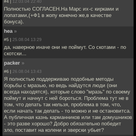
#4 |
12.03.04 22:40
Полностью СОГЛАСЕН.На Марс их-с кирками и
лопатами,(+Ф1 в жопу конечно же,в качестве
бонуса).
hea
»
#5 |
25.08.04 13:29
да, наверное иначе они не поймут. Со скотами - по
скотски...
packer
»
#6 |
26.08.04 13:43
Я полностью поддерживаю подобные методы
борьбы с мразью, но ведь найдутся люди (они
всегда находятся), которые слово "мразь" по своему
поймут и начнут с ней бороться. Проблема тут не в
том, что делать так нельзя, проблема в том, что,
если начать так делать - то можно и не остановитса.
А публичная казнь карманников или там домушников
- это разве хорошо? Добро обязательно победит
зло, поставит на колени и зверски убьет?