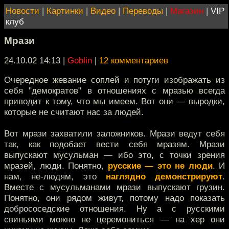
Новости
|
Картинки
|
Видео
|
Переводы
|
Магазин
|
VIP
клуб
Мрази
24.10.02 14:13
|
Goblin
|
12 комментариев
Очередное жевание соплей и потуги изображать из
себя "демократов" в отношениях с мразью всегда
приводит к тому, что мы имеем. Вот они — выродки,
которые не считают нас за людей.
Вот мрази захватили заложников. Мрази ведут себя
так, как подобает вести себя мразям. Мрази
выпускают мусульман — ибо это, с точки зрения
мразей, люди. Понятно,
русские — это не люди
. И
нам, не-людям, это
наглядно демонстрируют
.
Вместе с мусульманами мрази выпускают грузин.
Понятно, они рядом живут, потому надо показать
добрососедские отношения. Ну а с русскими
свиньями можно не церемониться — на хер они