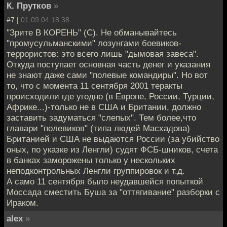
К. Прутков
»
#7 |
01.09.04 18:38
"Зрите В КОРЕНЬ" (С). Не обманывайтесь
"промусульманскими" лозунгами боевиков-
террористов: это всего лишь "дымовая завеса".
Откуда поступает основная часть денег и указания
не знают даже сами "полевые командиры". Но вот
то, что с момента 11 сентября 2001 теракты
происходили где угодно (в Европе, России, Турции,
Африке...)-только не в США и Британии, должно
заставить задуматься "слепых". Тем более,что
главари "полевиков" (типа людей Масхадова)
Британией и США не выдаются России (за убийство
оных, по указке из Ленгли) судят ФСБ-шников, счета
в банках заморожены только у нескольких
неподконтрольных Ленгли группировок и т.д.
А само 11 сентября было неудавшейся попыткой
Моссада сместить Буша за "оттягивание" разборки с
Ираком.
alex
»