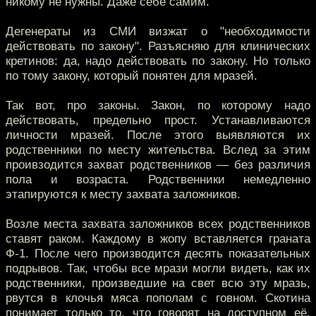
никому не нужны. Даже себе самим.
Дегенераты из СМИ визжат о "необходимости
действовать по закону". Разъясняю для клинических
кретинов: да, надо действовать по закону. Но только
по тому закону, который понятен для мразей.
Так вот, про законы. Закон, по которому надо
действовать, предельно прост. Устанавливаются
личности мразей. После этого выявляются их
родственники по месту жительства. Вслед за этим
проивзодится захват родственников — без различия
пола и возраста. Родственники немедленно
этапируются к месту захвата заложников.
Возле места захвата заложников всех родственников
ставят раком. Каждому в жопу вставляется граната
Ф-1. После чего производится десять показательных
подрывов. Так, чтобы все мрази могли видеть, как их
родственники, произведшие на свет всю эту мразь,
рвутся в клочья мяса пополам с говном. Скотина
понимает только то, что говорят на доступном её,