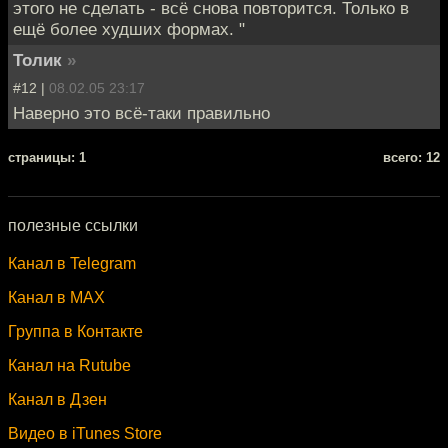
этого не сделать - всё снова повторится. Только в
ещё более худших формах. "
Толик
»
#12 |
08.02.05 23:17
Наверно это всё-таки правильно
cтраницы: 1
всего: 12
полезные ссылки
Канал в Telegram
Канал в MAX
Группа в Контакте
Канал на Rutube
Канал в Дзен
Видео в iTunes Store