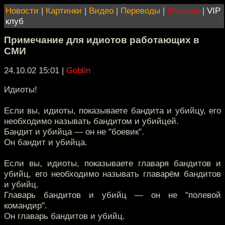
Новости
|
Картинки
|
Видео
|
Переводы
|
Магазин
|
VIP
клуб
Примечание для идиотов работающих в
СМИ
24.10.02 15:01
|
Goblin
Идиоты!
Если вы, идиоты, показываете бандита и убийцу, его
необходимо называть бандитом и убийцей.
Бандит и убийца — он не "боевик".
Он бандит и убийца.
Если вы, идиоты, показываете главаря бандитов и
убийц, его необходимо называть главарём бандитов
и убийц.
Главарь бандитов и убийц — он не "полевой
командир".
Он главарь бандитов и убийц.