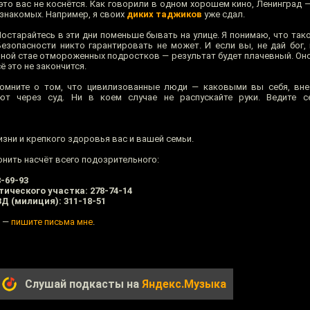
 это вас не коснётся. Как говорили в одном хорошем кино, Ленинград 
 знакомых. Например, я своих
диких таджиков
уже сдал.
остарайтесь в эти дни поменьше бывать на улице. Я понимаю, что так
езопасности никто гарантировать не может. И если вы, не дай бог, 
нной стае отмороженных подростков — результат будет плачевный. Оно
ё это не закончится.
омните о том, что цивилизованные люди — каковыми вы себя, вне 
т через суд. Ни в коем случае не распускайте руки. Ведите с
зни и крепкого здоровья вас и вашей семьи.
нить насчёт всего подозрительного:
-69-93
ического участка: 278-74-14
Д (милиция): 311-18-51
ь —
пишите письма мне
.
Слушай подкасты на
Яндекс.Музыка