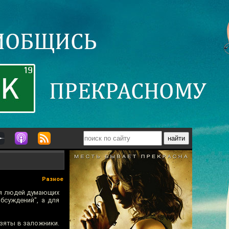
Разное
ля людей думающих
бсуждений", а для
зяты в заложники.