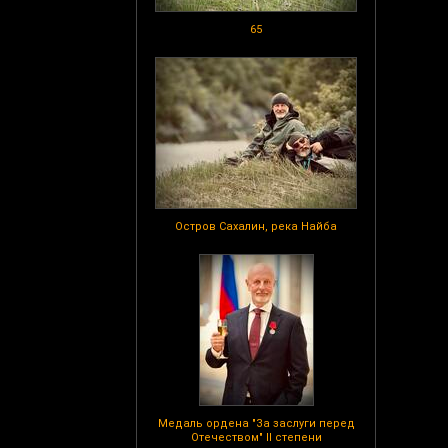
65
Остров Сахалин, река Найба
Медаль ордена "За заслуги перед
Отечеством" II степени