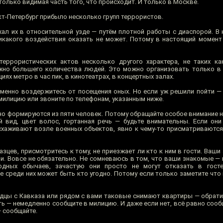
олько видимая часть того, что происходит. И только в Москве.
т-Петербург прибыло несколько групп террористов.
ал их в относительной узде — путём плотной работы с диаспорой. В
икакого воздействия оказать не может. Потому в настоящий момент
еррористических актов несколько другого характера, не таких ка
жно большего количества людей. Это можно организовать только в
иях метро в час пик, в кинотеатрах, в концертных залах.
менно воздержитесь от посещения оных. Но если уж решили пойти — 
милицию или звоните по телефонам, указанным ниже.
о формируются из пяти человек. Потому обращайте особое внимание н
 вид, цвет волос, гортанная речь — будьте внимательны. Если он
схаживают возле военных объектов, явно к чему-то присматриваются 
азцев, присмотритесь к тому, не приезжает ли кто к ним в гости. Ваш
и. Вовсе не обязательно. Не сомневаюсь в том, что ваши знакомые —
одных обычаев, зачастую они просто не могут отказать в гост
е среди них может быть кто угодно. Потому если только заметите что
дцы с Кавказа или рядом с вами таковые снимают квартиры — обратит
сть — немедленно сообщите в милицию. И даже если нет, всё равно сооб
— сообщайте.