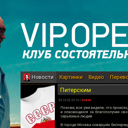
Картинки
Видео
Перев
Новости
Питерским
24.10.02 23:16 |
Goblin
Похоже, все уже видели, что происх
и опасающихся за благополучие сво
серьёзных людей.
В городе Москва совершён беспереце