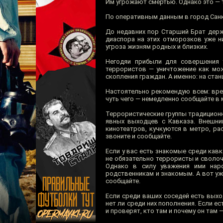
Им угрожают смертью. Однако это — т
По оперативным данным в город Санк
До недавних пор Старший Брат держ
диаспора на этих отморозков уже н
угроза жизням родных и близких.
Негодяи прибыли для совершения т
террористов — уничтожение как мо
скопления граждан. А именно: на станц
Настоятельно рекомендую всем: вре
чуть чего — немедленно сообщайте в 
Террористические группы традиционн
явных выходцев с Кавказа. Внешний
кинотеатров, кучкуются в метро, ра
звоните и сообщайте.
Если у вас есть знакомые среди кавк
не обязательно террористы и сволоч
Однако в силу уважения ими нар
родственникам и знакомым. А вот уж
сообщайте.
Если среди ваших соседей есть выхо
нет ли среди них пополнения. Если е
и проверят, кто там и почему он там 