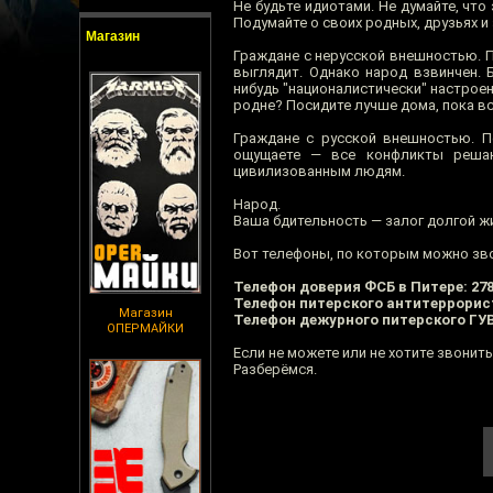
Не будьте идиотами. Не думайте, что
Подумайте о своих родных, друзьях и
Магазин
Граждане с нерусской внешностью. П
выглядит. Однако народ взвинчен. Б
нибудь "националистически" настрое
родне? Посидите лучше дома, пока вс
Граждане с русской внешностью. П
ощущаете — все конфликты решаю
цивилизованным людям.
Народ.
Ваша бдительность — залог долгой жи
Вот телефоны, по которым можно зво
Телефон доверия ФСБ в Питере: 278
Телефон питерского антитеррорист
Магазин
Телефон дежурного питерского ГУВ
ОПЕРМАЙКИ
Если не можете или не хотите звонит
Разберёмся.