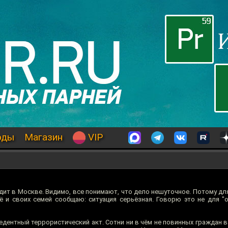
оды
Магазин
VIP
одит в Москве. Видимо, все понимают, что дело нешуточное. Потому д
ё и своих семей сообщаю: ситуация серьёзная. Говорю это не для "о
дентный террористический акт. Сотни ни в чём не повинных граждан в