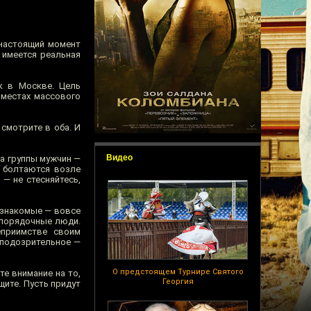
 настоящий момент
 имеется реальная
к в Москве. Цель
 местах массового
смотрите в оба. И
Видео
а группы мужчин —
и болтаются возле
— не стесняйтесь,
и знакомые — вовсе
 порядочные люди.
еприимстве своим
 подозрительное —
О предстоящем Турнире Святого
е внимание на то,
Георгия
щите. Пусть придут