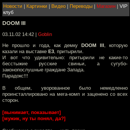
Новости
|
Картинки
|
Видео
|
Переводы
|
Магазин
|
VIP
клуб
DOOM III
03.11.02 14:42
|
Goblin
Не прошло и года, как демку
DOOM III
, которую
казали на выставке
Е3
, притырили.
И вот что удивительно: притырили не какие-то
бесстыжие русские свиньи, а сугубо-
законопослушные граждане Запада.
Парадокс!!!
В общем, уворованное было немедленно
проинсталлировано на мега-комп и заценено со всех
сторон.
[вынимает, показывает]
[мужик, ну ты понял, да?]