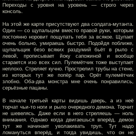
Переходы с уровня на уровень — строго через
консоль.
На этой же карте присутствуют два солдата-мутанта.
Один — со щупальцем вместо правой руки, которым
постоянно норовит пощупать тебя за всякое. Щупает
очень больно, умираешь быстро. Подойдя поближе,
щупальщик безо всяких раздумий бьёт в рыло с
левой, прописывает йоку сапожиной и вообще
старается изо всех сил. Пулемётчик тоже выступает
неплохо. Стреляет кучно. Прострелил трубы на стене,
из которых тут же попёр пар. Орёт пулемётчик
злобно. Оба-два монстра мне очень понравились,
серьёзные пацаны.
В начале третьей карты видишь дверь, а из неё
торчат чьи-то ноги и рыло очередного демона. Торчит
не шевелясь. Даже если в него стреляешь — ноль
внимания. Однако когда двигаешься вперёд, демон
тут же начинает уволакивать труп. Тут надо
ломануться вперёд, и тогда увидишь, что он не