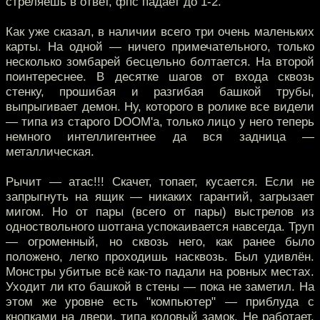
стреляешь в ответ, фпс падает до 1-2.
Как уже сказал, в наличии всего три очень маленьких
карты. На одной — ничего примечательного, только
несколько зомбарей бесцельно болтается. На второй
поинтереснее. В десятке шагов от входа сквозь
стенку, прошибая и разгибая башкой трубы,
выпрыгивает демон. Ну, которого в ролике все видели
— типа из старого DOOM'a, только лицо у него теперь
немного интеллигентнее да вся задница —
металлическая.
Рычит — атас!!! Скачет, топает, кусается. Если не
запрыгнуть на ящик — никаких гарантий, загрызает
мигом. Но от пары (всего от пары) выстрелов из
одноствольного шотгана успокаивается навсегда. Труп
— огроменный, но сквозь него, как ранее было
положено, легко проходишь насквозь. Был удивлён.
Монстры убитые всё как-то падали на ровных местах.
Уходит ли кто башкой в стены — пока не заметил. На
этом же уровне есть "компьютер" — приблуда с
кнопками на двери, типа кодовый замок. Не работает.