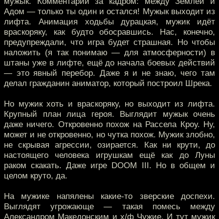
мужык. Комментарий за кадром: между Землёй и
Адом — только ты один и остался! Мужык выходит из
лифта. Анимация ходьбы дурацкая, мужик идёт
враскоряку, как будто обосравшись. Нас, конечно,
предупреждали, что игра будет страшная. Но чтобы
наложить (я так понимаю — для атмосферности) в
штаны уже в лифте, ещё до начала боевых действий
— это явный перебор. Даже я и не знаю, чего там
делал гражданин аниматор, который построил Шрека.
Но мужик хоть и враскоряку, но выходит из лифта.
Крупный план лица героя. Выглядит мужык очень
даже ничего. Откровенно похож на Рассела Кроу. Ну,
может и не откровенно, но чутка похож. Мужик злобно,
не скрывая агрессии, озирается. Как ни крути, до
настоящего человека игрушкам ещё как до Луны
раком скакать. Даже игре DOOM III. Но в общем и
целом круто, да.
На мужике напялены какие-то зверские доспехи.
Выглядят угрожающе — такая помесь между
Александром Македонским и х/ф Чужие. И тут мужик