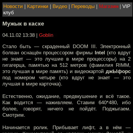
Новости
|
Картинки
|
Видео
|
Переводы
|
Магазин
|
VIP
клуб
Мужык в каске
04.11.02 13:38
|
Goblin
Стало быть — скраденный DOOM III. Электронный
болван оснащён процессором фирмы
Intel
(кто вдруг
не знает — это лучшие в мире процессоры) на 2
гигагерца, памятью на 512 метров (фамилия RIMM,
это лучшая в мире память) и видеокартой
джЫфорс
под номером четыре (кто вдруг не знает — это
лучшая в мире карточка).
Естественно, ожидание, предвкушение и всё такое.
Как водится — наживляем. Ставим 640*480, ибо
более, говорят, ничего не пойдёт. Поджыгаем.
Смотрим.
Начинается ролик. Прибывает лифт, а в нём —