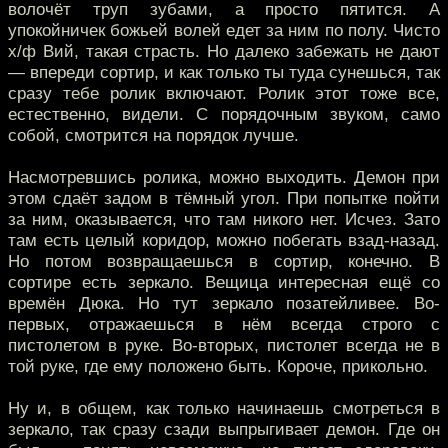
волочёт труп зубами, а просто пятится. А
упокойничек божьей волей едет за ним по полу. Чисто
х/ф Вий, такая страсть. Но далеко забежать не дают
— впереди сортир, и как только ты туда сунешься, так
сразу тебе ролик включают. Ролик этот тоже все,
естественно, видели. С порядочным звуком, само
собой, смотрится на порядок лучше.
Насмотревшись ролика, можно выходить. Демон при
этом сдаёт задом в тёмный угол. При попытке пойти
за ним, оказывается, что там никого нет. Исчез. Зато
там есть целый коридор, можно побегать взад-назад.
Но потом возвращаешься в сортир, конечно. В
сортире есть зеркало. Вещица интересная ещё со
времён Дюка. Но тут зеркало позатейливее. Во-
первых, отражаешься в нём всегда строго с
пистолетом в руке. Во-вторых, пистолет всегда не в
той руке, где ему положено быть. Короче, прикольно.
Ну и, в общем, как только начинаешь смотреться в
зеркало, так сразу сзади выпрыгивает демон. Где он