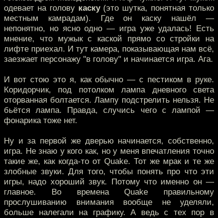
одевает на голову
каску
(это шутка, понятная только
местным камрадам). Где он каску нашёл —
непонятно, но ясно одно — игра уже удалась! Есть
мнение, что мужык с каской прямо со стройки на
лифте приехал. И тут камера, показывающая нам всё,
заезжает персонажу "в голову" и начинается игра. Ага.
И вот стою это я, как обычно — с пестиком в руке.
Коридорчик, под потолком лампа дневного света
оторванная болтается. Лампу подстрелить нельзя. Не
бьётся лампа. Правда, случись чего с лампой —
фонарика тоже нет.
Ну и за первой же дверью начинается, собственно,
игра. Не знаю у кого как, но у меня впечатления точно
такие же, как когда-то от Quake. Тот же мрак и те же
злобные звуки. Для того, чтобы понять про что эти
игры, надо хороший звук. Потому что именно он —
главное. Во времена Quake правильному
прослушиванию внимания вообще не уделяли,
больше налегали на графику. А ведь с тех пор в