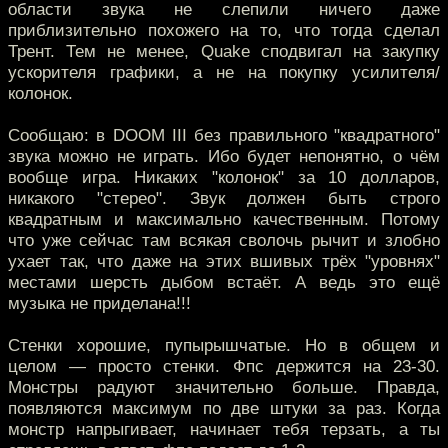
области звука не слепили ничего даже
приблизительно похожего на то, что тогда сделал
Трент. Тем не менее, Quake сподвигал на закупку
ускорителя графики, а не на покупку усилителя/
колонок.
Сообщаю: в DOOM III без правильного "квадратного"
звука можно не играть. Ибо будет непонятно, о чём
вообще игра. Никаких "колонок" за 10 долларов,
никакого "стерео". Звук должен быть строго
квадратным и максимально качественным. Потому
что уже сейчас там всякая сволочь рычит и злобно
ухает так, что даже на этих вшивых трёх "уровнях"
местами шерсть дыбом встаёт. А ведь это ещё
музыка не приделана!!!
Стенки хорошие, пупырышчатые. Но в общем и
целом — просто стенки. Фпс держится на 23-30.
Монстры радуют значительно больше. Правда,
появляются максимум по две штуки за раз. Когда
монстр напрыгивает, начинает тебя терзать, а ты