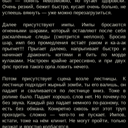
был — понять невозможно, но пугает здоровски.
Очень резкий, бежит быстро, кусает очень больно, не
успеешь вякнуть — уже можно перезагрузиться.
Далее присутствуют импы. Импы бросаются
огненными шарами, который оставляют после себя
раскалённые следы (смотрится неплохо). Бросив
шар, имп без промедления встаёт раком и ка-а-ак
прыгнет!!! Прыгает далеко, напрыгивает быстро и
начинает драконить когтями и бить по морде
кулаками. Настроен крайне агрессивно, и при двух
фпс против такого орла ловить нечего.
Потом присутствует сцена возле лестницы. К
лестнице подходит жырный зомби, ты его валишь, он
падает и сваливается по лестнице вниз. Тоже в
ролике было. Падает хорошо, слов нет. Но почему-то
без звука. Каждый раз падает немного по-разному, то
есть без обмана. Конкретно сквозь вот этот труп
проходить сложно — чего-то не пускает. Импов,
кстати, тоже на нём клинит. Не могут пройти, только
визжат и яростно колбасятся.