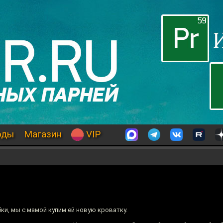
оды
Магазин
VIP
бки, мы с мамой купим ей новую кроватку.