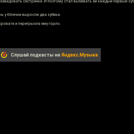
завидовать сестренке. И поэтому стал выбивать ей каждый первый зуб
нь у Юлечки выросли два зубика.
кровати и перегрызла ему горло.
Слушай подкасты на
Яндекс.Музыка