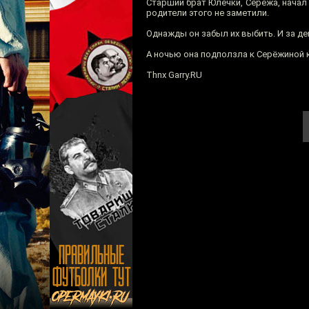
Старший брат Юлечки, Сережа, начал 
родители этого не заметили.
Однажды он забыл их выбить. И за де
А ночью она подползла к Серёжиной 
Thnx Garry.RU