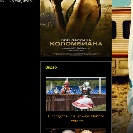
ик — но так, чтобы
Видео
О предстоящем Турнире Святого
Георгия