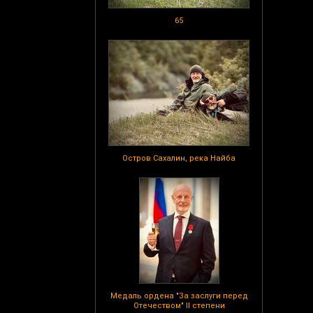
65
Остров Сахалин, река Найба
Медаль ордена "За заслуги перед
Отечеством" II степени