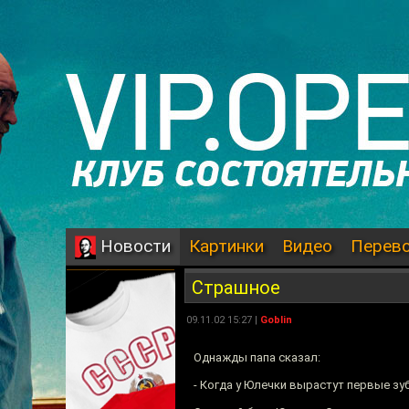
Картинки
Видео
Перев
Новости
Страшное
09.11.02 15:27 |
Goblin
Однажды папа сказал:
- Когда у Юлечки вырастут первые зу