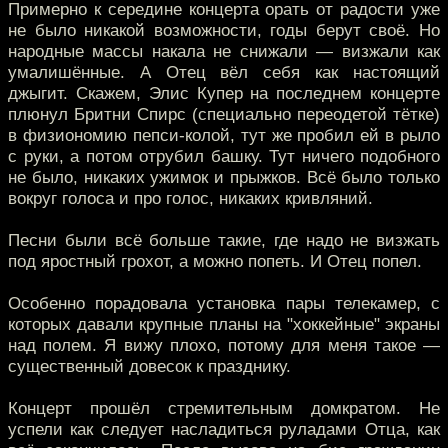
Примерно к середине концерта орать от радости уже
не было никакой возможности, годы берут своё. Но
народные массы накала не снижали — визжали как
умалишённые. А Отец вёл себя как настоящий
джыгит. Скажем, Элис Купер на последнем концерте
плюнул Бритни Спирс (специально переодетой тётке)
в физиономию пепси-колой, тут же пробил ей в рыло
с руки, а потом отрубил башку. Тут ничего подобного
не было, никаких ужимок и прыжков. Всё было только
вокруг голоса и про голос, никаких кривляний.
Песни были всё больше такие, где надо не визжать
под яростный грохот, а можно попеть. И Отец попел.
Особенно порадовала установка пары телекамер, с
которых давали крупные планы на "хоккейные" экраны
над полем. Я вижу плохо, потому для меня такое —
существенный довесок к празднику.
Концерт прошёл стремительным домкратом. Не
успели как следует насладиться руладами Отца, как