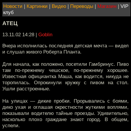
Новости
|
Картинки
|
Видео
|
Переводы
|
Магазин
|
VIP
клуб
АТЕЦ
13.11.02 14:28
|
Goblin
Вчера исполнилась последняя детская мечта — видел
и слушал живого Роберта Планта.
Для начала, как положено, посетили Гамбринус. Пиво
там по-прежнему чешское, по-прежнему хорошее.
Известная официантка Маша, как водится, никуда не
торопилась. Опрокинули кружку с пивом на стол.
Ушли расстроенные.
На улицах — дикие пробки. Прорывались с боями,
дико ухая и оглашая окрестности жуткими воплями,
показывали водителю тайные проезды. Удивительно,
насколько плохо граждане знают город. В общем,
успели.