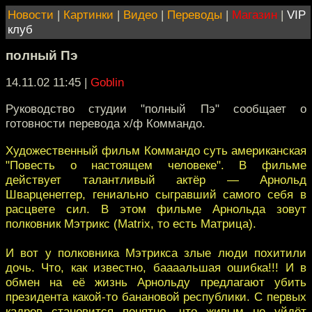
Новости
|
Картинки
|
Видео
|
Переводы
|
Магазин
|
VIP
клуб
полный Пэ
14.11.02 11:45
|
Goblin
Руководство студии "полный Пэ" сообщает о
готовности перевода х/ф Коммандо.
Художественный фильм Коммандо суть американская
"Повесть о настоящем человеке". В фильме
действует талантливый актёр — Арнольд
Шварценеггер, гениально сыгравший самого себя в
расцвете сил. В этом фильме Арнольда зовут
полковник Мэтрикс (Matrix, то есть Матрица).
И вот у полковника Мэтрикса злые люди похитили
дочь. Что, как известно, баааальшая ошибка!!! И в
обмен на её жизнь Арнольду предлагают убить
президента какой-то банановой республики. С первых
кадров становится понятно, что живым не уйдёт