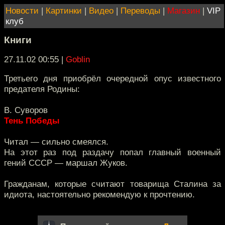
Новости
|
Картинки
|
Видео
|
Переводы
|
Магазин
|
VIP
клуб
Книги
27.11.02 00:55
|
Goblin
Третьего дня приобрёл очередной опус известного
предателя Родины:
В. Суворов
Тень Победы
Читал — сильно смеялся.
На этот раз под раздачу попал главный военный
гений СССР — маршал Жуков.
Гражданам, которые считают товарища Сталина за
идиота, настоятельно рекомендую к прочтению.