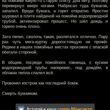
на помойке какую-то старую плиту. Дна нету, поэтому
перевернул вверх ногами. Набросал туда бумагов,
запалил. Вроде бумага, а горит отвратно. Яростно
шуровал в плите найденой на помойке водопроводной
трубой, активизировал процесс. Но шёл дождь и
горело очень плохо.
Зато пепел, сволочь такая, разлетался отлично. Пару
раз чуть мега-куртку дорогостоящую не прожёг.
Редкие в наших помойных местах прохожие с опаской
обегали стороной.
В общем, посреди помойного говнища, с куском
водопроводной трубы наперевес, под дождём, в
облаках пепла спалил всё.
Провонял костром как последний бомж.
Смерть бумажкам.
Вступай в нашу
группу ВКонтакте