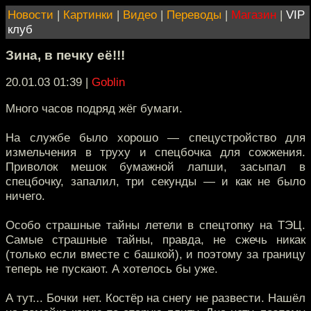
Новости
|
Картинки
|
Видео
|
Переводы
|
Магазин
|
VIP
клуб
Зина, в печку её!!!
20.01.03 01:39
|
Goblin
Много часов подряд жёг бумаги.
На службе было хорошо — спецустройство для
измельчения в труху и спецбочка для сожжения.
Приволок мешок бумажной лапши, засыпал в
спецбочку, запалил, три секунды — и как не было
ничего.
Особо страшные тайны летели в спецтопку на ТЭЦ.
Самые страшные тайны, правда, не сжечь никак
(только если вместе с башкой), и поэтому за границу
теперь не пускают. А хотелось бы уже.
А тут... Бочки нет. Костёр на снегу не развести. Нашёл