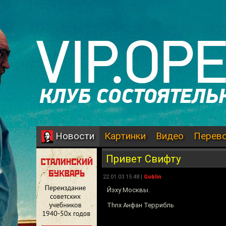
Картинки
Видео
Перев
Новости
Привет Свифту
22.01.03 15:48 |
Goblin
Йэху Москвы.
Thnx Анфан Террибль