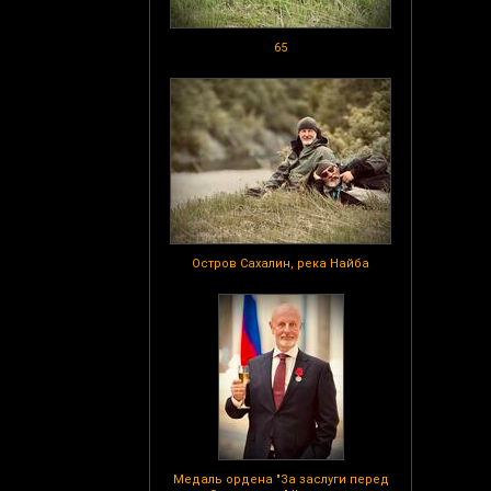
65
Остров Сахалин, река Найба
Медаль ордена "За заслуги перед