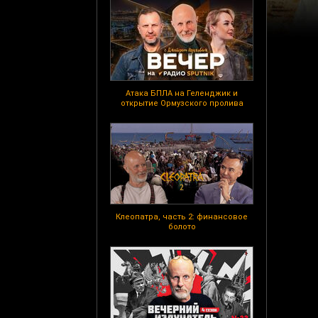
Атака БПЛА на Геленджик и
открытие Ормузского пролива
Клеопатра, часть 2: финансовое
болото