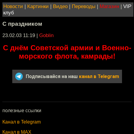
Новости
|
Картинки
|
Видео
|
Переводы
|
Магазин
|
VIP
клуб
C праздником
23.02.03 11:19
|
Goblin
С днём Советской армии и Военно-
морского флота, камрады!
Подписывайся на наш
канал в Telegram
полезные ссылки
Канал в Telegram
Канал в MAX