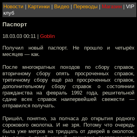
Новости
|
Картинки
|
Видео
|
Переводы
|
Магазин
|
VIP
клуб
Паспорт
18.03.03 00:11
|
Goblin
Получил новый паспорт. Не прошло и четырёх
месяцев — как.
После многократных походов по сбору справок,
вторичному сбору опять просроченных справок,
третичному сбору ещё раз просроченных справок,
дополнительному сбору справок о состояннии
гражданства на февраль 1992 года, решительной
сдаче всех справок наипервейшей свежести —
отправился получать.
Пришёл, понятно, за полчаса до открытия родного
сорокового околотка. И не зря. Потому что очередь
была уже метров на тридцать от дверей в околоток.