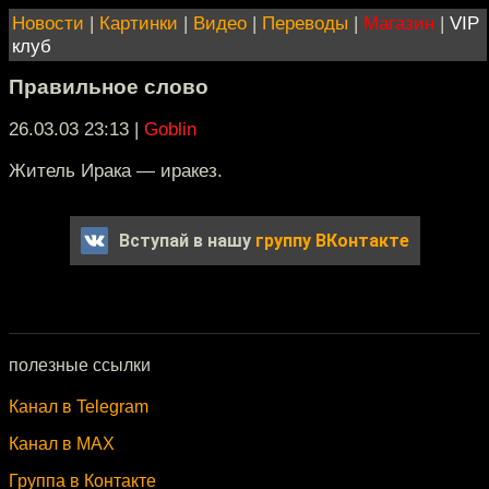
Новости
|
Картинки
|
Видео
|
Переводы
|
Магазин
|
VIP
клуб
Правильное слово
26.03.03 23:13
|
Goblin
Житель Ирака — иракез.
Вступай в нашу
группу ВКонтакте
полезные ссылки
Канал в Telegram
Канал в MAX
Группа в Контакте