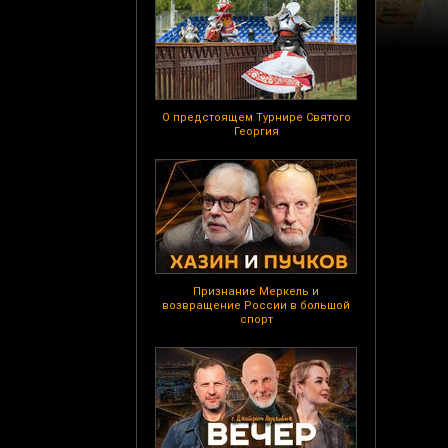
О предстоящем Турнире Святого
Георгия
Признание Меркель и
возвращение России в большой
спорт