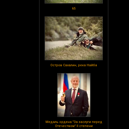
65
Остров Сахалин, река Найба
Медаль ордена "За заслуги перед
Отечеством" II степени