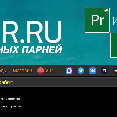
оды
Магазин
VIP
работ
ми башнями.
 саундтреком.