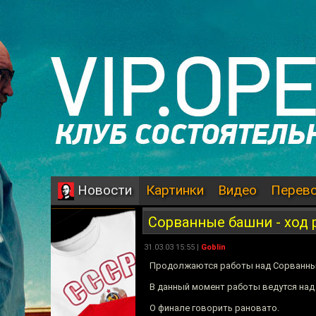
Картинки
Видео
Перев
Новости
Сорванные башни - ход 
31.03.03 15:55 |
Goblin
Продолжаются работы над Сорванны
В данный момент работы ведутся над
О финале говорить рановато.