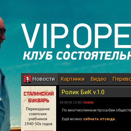
Картинки
Видео
Перев
Новости
Ролик БиК v.1.0
03.04.03 12:40 |
Goblin
По многчисленным просьбам общест
Ещё можно
ск0чать отсюда
.