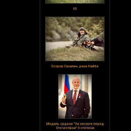
65
Остров Сахалин, река Найба
Медаль ордена "За заслуги перед
Отечеством" II степени