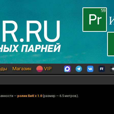
оды
Магазин
VIP
венности —
ролик БиК v.1.0
(размер — 6.5 метров).