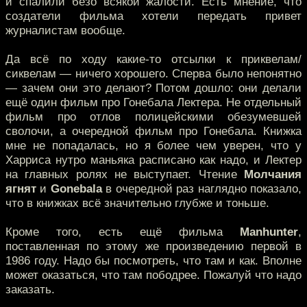
и спалили безо всякой жалости. Есть мнение, что
создатели фильма хотели передать привет
журналистам вообще.
Да всё по ходу какие-то отсылки к приквелам/
сиквелам — ничего хорошего. Сперва было непонятно
— зачем они это делают? Потом дошло: они делали
ещё один фильм про Гонебала Лектера. Не отдельный
фильм про отлов полицейскими обезумевшей
сволочи, а очередной фильм про Гонебала. Книжка
мне не попадалась, но я более чем уверен, что у
Харриса нутро маньяка расписано как надо, и Лектер
на главных ролях не выступает. Чтение
Молчания
ягнят
и
Gonebala
в очередной раз наглядно показало,
что в книжках всё значительно глубже и тоньше.
Кроме того, есть ещё фильма
Manhunter
,
поставленная по этому же произведению первой в
1986 году. Надо бы посмотреть, что там и как. Вполне
может оказаться, что там пободрее. Пожалуй что надо
заказать.