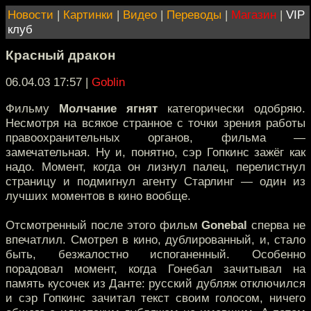
Новости
|
Картинки
|
Видео
|
Переводы
|
Магазин
|
VIP
клуб
Красный дракон
06.04.03 17:57
|
Goblin
Фильму
Молчание ягнят
категорически одобряю.
Несмотря на всякое странное с точки зрения работы
правоохранительных органов, фильма —
замечательная. Ну и, понятно, сэр Гопкинс зажёг как
надо. Момент, когда он лизнул палец, перелистнул
страницу и подмигнул агенту Старлинг — один из
лучших моментов в кино вообще.
Отсмотренный после этого фильм
Gonebal
сперва не
впечатлил. Смотрел в кино, дублированный, и, стало
быть, безжалостно испоганенный. Особенно
порадовал момент, когда Гонебал зачитывал на
память кусочек из Данте: русский дубляж отключился
и сэр Гопкинс зачитал текст своим голосом, ничего