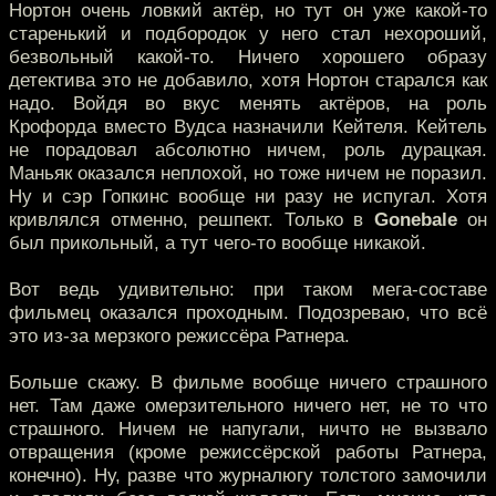
Нортон очень ловкий актёр, но тут он уже какой-то
старенький и подбородок у него стал нехороший,
безвольный какой-то. Ничего хорошего образу
детектива это не добавило, хотя Нортон старался как
надо. Войдя во вкус менять актёров, на роль
Крофорда вместо Вудса назначили Кейтеля. Кейтель
не порадовал абсолютно ничем, роль дурацкая.
Маньяк оказался неплохой, но тоже ничем не поразил.
Ну и сэр Гопкинс вообще ни разу не испугал. Хотя
кривлялся отменно, решпект. Только в
Gonebale
он
был прикольный, а тут чего-то вообще никакой.
Вот ведь удивительно: при таком мега-составе
фильмец оказался проходным. Подозреваю, что всё
это из-за мерзкого режиссёра Ратнера.
Больше скажу. В фильме вообще ничего страшного
нет. Там даже омерзительного ничего нет, не то что
страшного. Ничем не напугали, ничто не вызвало
отвращения (кроме режиссёрской работы Ратнера,
конечно). Ну, разве что журналюгу толстого замочили