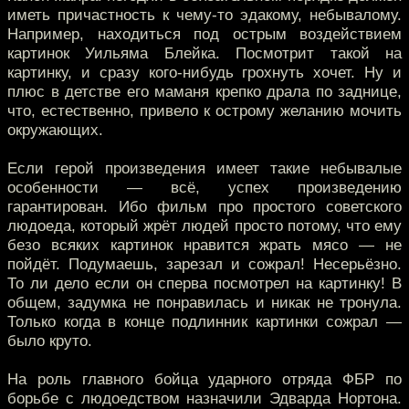
иметь причастность к чему-то эдакому, небывалому.
Например, находиться под острым воздействием
картинок Уильяма Блейка. Посмотрит такой на
картинку, и сразу кого-нибудь грохнуть хочет. Ну и
плюс в детстве его маманя крепко драла по заднице,
что, естественно, привело к острому желанию мочить
окружающих.
Если герой произведения имеет такие небывалые
особенности — всё, успех произведению
гарантирован. Ибо фильм про простого советского
людоеда, который жрёт людей просто потому, что ему
безо всяких картинок нравится жрать мясо — не
пойдёт. Подумаешь, зарезал и сожрал! Несерьёзно.
То ли дело если он сперва посмотрел на картинку! В
общем, задумка не понравилась и никак не тронула.
Только когда в конце подлинник картинки сожрал —
было круто.
На роль главного бойца ударного отряда ФБР по
борьбе с людоедством назначили Эдварда Нортона.