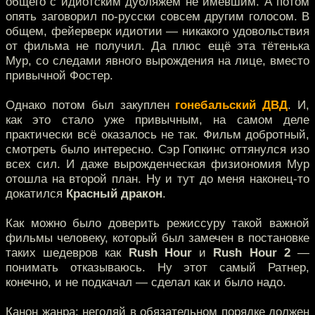
общего с идиотским дубляжем не имевшим. А потом
опять заговорил по-русски совсем другим голосом. В
общем, фейерверк идиотии — никакого удовольствия
от фильма не получил. Да плюс ещё эта тётенька
Мур, со следами явного вырождения на лице, вместо
привычной Фостер.
Однако потом был закуплен
гонебальский ДВД
. И,
как это стало уже привычным, на самом деле
практически всё оказалось не так. Фильм добротный,
смотреть было интересно. Сэр Гопкинс оттянулся изо
всех сил. И даже вырожденческая физиономия Мур
отошла на второй план. Ну и тут до меня наконец-то
докатился
Красный дракон
.
Как можно было доверить режиссуру такой важной
фильмы человеку, который был замечен в постановке
таких шедевров как
Rush Hour
и
Rush Hour 2
—
понимать отказываюсь. Ну этот самый Ратнер,
конечно, и не подкачал — сделал как и было надо.
Канон жанра: негодяй в обязательном порядке должен