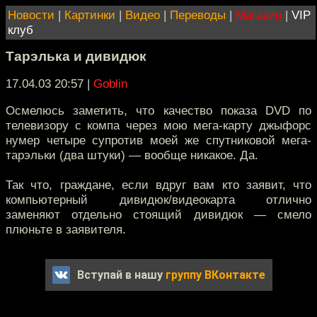
Новости
|
Картинки
|
Видео
|
Переводы
|
Магазин
|
VIP
клуб
Тарэлька и дивидюк
17.04.03 20:57
|
Goblin
Осмелюсь заметить, что качество показа DVD по
телевизору с компа через мою мега-карту джыфорс
нумер четыре супротив моей же спутниковой мега-
тарэльки (два штуки) — вообще никакое. Да.
Так что, граждане, если вдруг вам кто заявит, что
компьютерный дивидюк/видеокарта отлично
заменяют отдельно стоящий дивидюк — смело
плюньте в заявителя.
Вступай в нашу
группу ВКонтакте