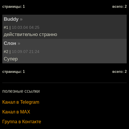
cтраницы: 1
всего: 2
Buddy
»
#1 |
10.03.04 04:25
действительно странно
Слон
»
#2 |
10.09.07 21:24
Супер
cтраницы: 1
всего: 2
полезные ссылки
Канал в Telegram
Канал в MAX
Группа в Контакте