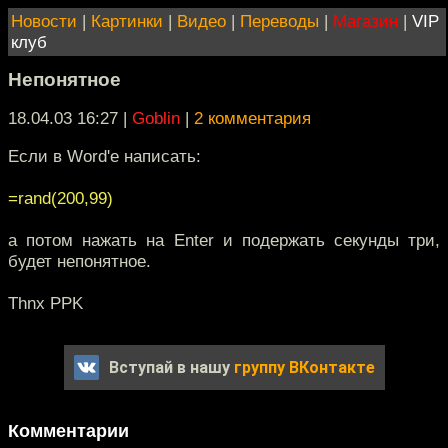
Новости
|
Картинки
|
Видео
|
Переводы
|
Магазин
|
VIP
клуб
Непонятное
18.04.03 16:27
|
Goblin
|
2 комментария
Если в Word'e написать:
=rand(200,99)
а потом нажать на Enter и подержать секунды три,
будет непонятное.
Thnx PPK
Вступай в нашу
группу ВКонтакте
Комментарии